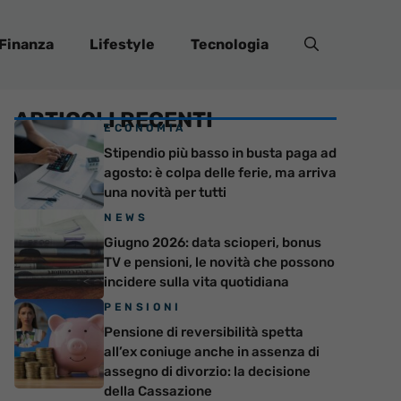
Finanza
Lifestyle
Tecnologia
ARTICOLI RECENTI
ECONOMIA
Stipendio più basso in busta paga ad
agosto: è colpa delle ferie, ma arriva
una novità per tutti
NEWS
Giugno 2026: data scioperi, bonus
TV e pensioni, le novità che possono
incidere sulla vita quotidiana
PENSIONI
Pensione di reversibilità spetta
all’ex coniuge anche in assenza di
assegno di divorzio: la decisione
della Cassazione