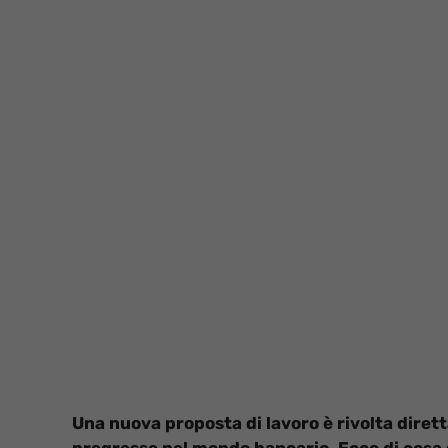
Una nuova proposta di lavoro è rivolta dire
pregresse nel mondo bancario. Ecco di cosa s