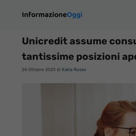
Vai
al
contenuto
Unicredit assume consul
tantissime posizioni ap
24 Ottobre 2023
di
Katia Russo