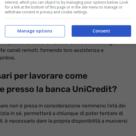
interest, which you can object to by managing your options below. Look
for a link at the bottom of this page or in the site menu to manage or
withdraw consent in privacy and cookie settings.
digitali: ecco cosa sapere – InformazioneOggi.it
a sta cercando del nuovo personale, senza limiti di
Manage options
Consent
onsulenti bancari digitali
. Un’altra buona notizia è
in questo settore. Un simile lavoro chiederà agli
mite canali remoti, fornendo loro assistenza e
 online.
sari per lavorare come
e presso la banca UniCredit?
are non è presa in considerazione nemmeno l’età dei
izia in sé, permetterà a chiunque di poter tentare di
li, è necessario dare la propria disponibilità a muoversi