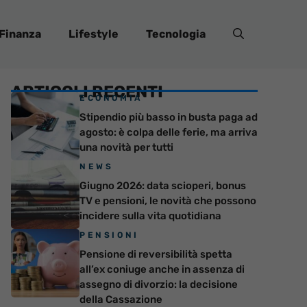
Finanza
Lifestyle
Tecnologia
ARTICOLI RECENTI
ECONOMIA
Stipendio più basso in busta paga ad
agosto: è colpa delle ferie, ma arriva
una novità per tutti
NEWS
Giugno 2026: data scioperi, bonus
TV e pensioni, le novità che possono
incidere sulla vita quotidiana
PENSIONI
Pensione di reversibilità spetta
all’ex coniuge anche in assenza di
assegno di divorzio: la decisione
della Cassazione