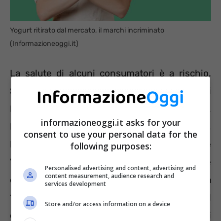
Yogurt ritirato dal mercato, il marchi incriminato
(Informazioneoggi.it)
La salute di alcuni consumatori è a rischio.
Sono coinvolti nel richiamo i supermercati
Penny Market delle Regioni Emilia Romagna,
informazioneoggi.it asks for your
Liguria, Lombardia, Friuli Venezia Giulia,
consent to use your personal data for the
Piemonte, Toscana, Trentino Alto Adige e
following purposes:
Veneto. Il problema è la presenza accidentale
Personalised advertising and content, advertising and
content measurement, audience research and
di lattosio quando la confezione riporta
services development
“Senza lattosio”. L’errore riguarda il
Store and/or access information on a device
confezionamento con applicazione di