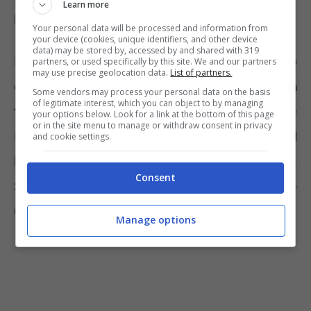
Learn more
pellicole sbagliate.
Your personal data will be processed and information from
your device (cookies, unique identifiers, and other device
data) may be stored by, accessed by and shared with 319
Il marchio coinvolto è Wellness. I vasetti sono
partners, or used specifically by this site. We and our partners
may use precise geolocation data.
List of partners.
quelli
da 150 grammi con data di scadenza
Some vendors may process your personal data on the basis
of legitimate interest, which you can object to by managing
18 novembre 2023.
L’azienda produttrice è
your options below. Look for a link at the bottom of this page
or in the site menu to manage or withdraw consent in privacy
Kri Kri S.A. e lo stabilimento di produzione 3rd
and cookie settings.
km Nat. Road of Serres – Drama 62 125,
Consent
Serres, Grecia. Il marchio di identificazione è
GR 45 883 EC.
Manage options