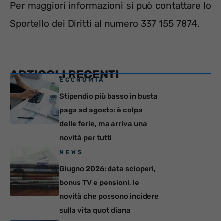
Per maggiori informazioni si può contattare lo
Sportello dei Diritti al numero 337 155 7874.
ARTICOLI RECENTI
ECONOMIA
Stipendio più basso in busta
paga ad agosto: è colpa
delle ferie, ma arriva una
novità per tutti
NEWS
Giugno 2026: data scioperi,
bonus TV e pensioni, le
novità che possono incidere
sulla vita quotidiana