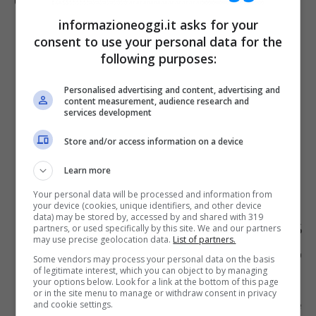
Gli oneri di riferimento sono
informazioneoggi.it asks for your
consent to use your personal data for the
following purposes:
Personalised advertising and content, advertising and
content measurement, audience research and
services development
Store and/or access information on a device
Learn more
Your personal data will be processed and information from
your device (cookies, unique identifiers, and other device
data) may be stored by, accessed by and shared with 319
quelli con detraibilità fissata al 19%
partners, or used specifically by this site. We and our partners
may use precise geolocation data.
List of partners.
(testo unico delle imposte sui redditi o
Some vendors may process your personal data on the basis
of legitimate interest, which you can object to by managing
altra disposizione fiscale),
your options below. Look for a link at the bottom of this page
or in the site menu to manage or withdraw consent in privacy
le erogazioni liberali a favore delle
and cookie settings.