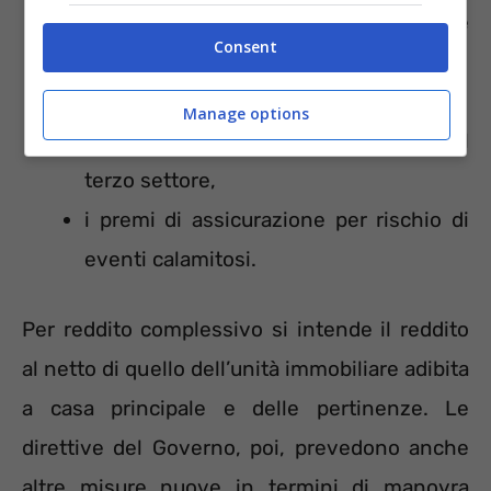
ONLUS, delle iniziative religiose, laiche
Consent
o umanitarie,
le erogazioni liberali per i partiti politici,
Manage options
le erogazioni liberali per gli enti del
terzo settore,
i premi di assicurazione per rischio di
eventi calamitosi.
Per reddito complessivo si intende il reddito
al netto di quello dell’unità immobiliare adibita
a casa principale e delle pertinenze. Le
direttive del Governo, poi, prevedono anche
altre misure nuove in termini di manovra