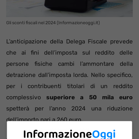
Gli sconti fiscali nel 2024 (Informazioneoggi.it)
L’anticipazione della Delega Fiscale prevede
che ai fini dell’imposta sul reddito delle
persone fisiche cambi l’ammontare della
detrazione dall’imposta lorda. Nello specifico,
per i contribuenti titolari di un reddito
complessivo
superiore a 50 mila euro
spetterà per l’anno 2024 una riduzione
dell’importo pari a 260 euro.