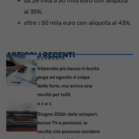
da 28 mila a 50 mila euro con aliquota
al 35%,
oltre i 50 mila euro con aliquota al 43%.
ARTICOLI RECENTI
ECONOMIA
Stipendio più basso in busta
paga ad agosto: è colpa
delle ferie, ma arriva una
novità per tutti
NEWS
Giugno 2026: data scioperi,
bonus TV e pensioni, le
novità che possono incidere