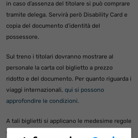
in caso d’assenza del titolare si può comprare
tramite delega. Servirà però Disability Card e
copia del documento d’identità del
possessore.
Sul treno i titolari dovranno mostrare al
personale la carta col biglietto a prezzo
ridotto e del documento. Per quanto riguarda i
viaggi internazionali,
qui si possono
approfondire le condizioni.
A tali biglietti si applicano le medesime regole
di quelli base, come spiegato nel
Cap.2 parte