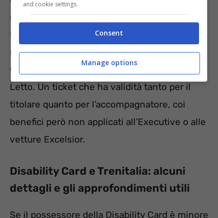
and cookie settings.
notte, IC, Frecciabianca, Frecciargento,
Consent
Frecciarossa e Freccialink, in 1°/2° classe o
nei servizi business, premium e standard.
Manage options
Così come per i servizi Cuccette o Vagoni
Letto. Un ticket che ha validità tanto per il
titolare quanto per l’accompagnatore, coi
benefici però non applicati all’Executive o alle
vetture Excelsior.
Disability Card e Trenitalia: alcuni
dettagli e gli approfondimenti utili
Se il possessore della Disability Card è minore