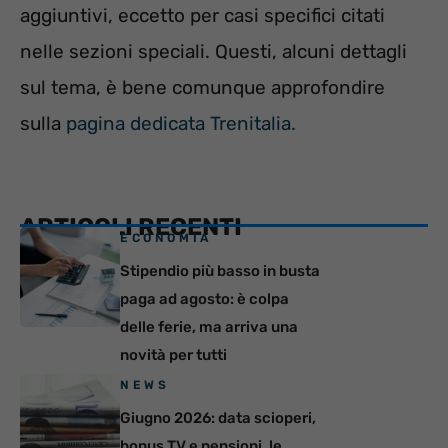
aggiuntivi, eccetto per casi specifici citati
nelle sezioni speciali. Questi, alcuni dettagli
sul tema, è bene comunque approfondire
sulla
pagina dedicata Trenitalia.
ARTICOLI RECENTI
ECONOMIA
Stipendio più basso in busta
paga ad agosto: è colpa
delle ferie, ma arriva una
novità per tutti
NEWS
Giugno 2026: data scioperi,
bonus TV e pensioni, le