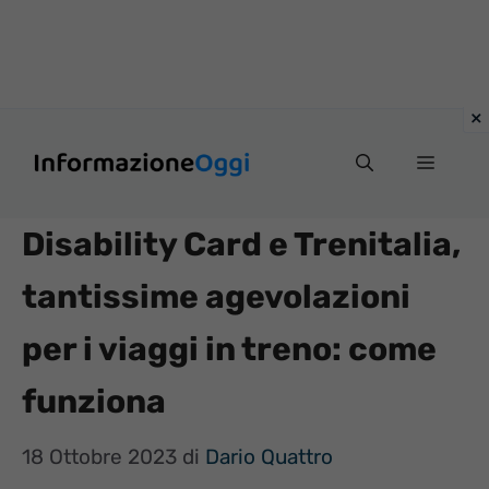
Vai
Menu
al
contenuto
Disability Card e Trenitalia,
tantissime agevolazioni
per i viaggi in treno: come
funziona
18 Ottobre 2023
di
Dario Quattro