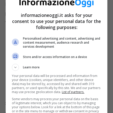
II del Trasporto Nazionale
, ma si tenga
presente che non si può cambiare il nome del
informazioneoggi.it asks for your
consent to use your personal data for the
titolare della carta.
following purposes:
Personalised advertising and content, advertising and
content measurement, audience research and
services development
Store and/or access information on a device
Learn more
Your personal data will be processed and information from
your device (cookies, unique identifiers, and other device
data) may be stored by, accessed by and shared with 319
partners, or used specifically by this site. We and our partners
may use precise geolocation data.
List of partners.
Some vendors may process your personal data on the basis
Si riceverà un unico biglietto base al prezzo
of legitimate interest, which you can object to by managing
your options below. Look for a link at the bottom of this page
or in the site menu to manage or withdraw consent in privacy
intero del treno per viaggi su treni come IC