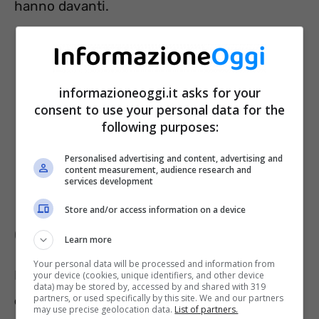
hanno davanti.
informazioneoggi.it asks for your
consent to use your personal data for the
following purposes:
Personalised advertising and content, advertising and
content measurement, audience research and
services development
Store and/or access information on a device
Gemelli
Learn more
Your personal data will be processed and information from
I “doppi” dello Zodiaco hanno invece l’
allegria
your device (cookies, unique identifiers, and other device
data) may be stored by, accessed by and shared with 319
partners, or used specifically by this site. We and our partners
come arma vincente, che tutti apprezzano
.
may use precise geolocation data.
List of partners.