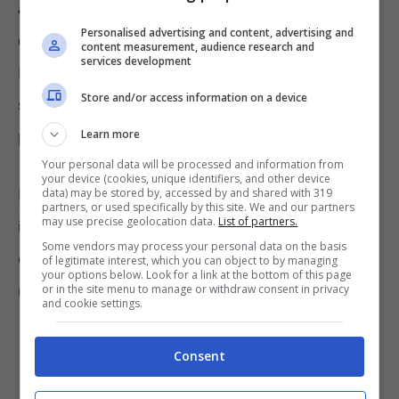
anticipata contributiva
, alla quale si accede
Personalised advertising and content, advertising and
con 64 anni di età e 20 anni di contribuzione.
content measurement, audience research and
services development
Ma, anche in questo caso, è richiesto uno
Store and/or access information on a device
specifico presupposto legato all’importo della
Learn more
pensione.
Your personal data will be processed and information from
your device (cookies, unique identifiers, and other device
La prestazione, infatti, non deve essere
data) may be stored by, accessed by and shared with 319
partners, or used specifically by this site. We and our partners
may use precise geolocation data.
List of partners.
inferiore a 2,8 volte l’Assegno sociale, cioè
Some vendors may process your personal data on the basis
deve essere almeno pari a 1.409 euro al
of legitimate interest, which you can object to by managing
your options below. Look for a link at the bottom of this page
mese.
or in the site menu to manage or withdraw consent in privacy
and cookie settings.
Consent