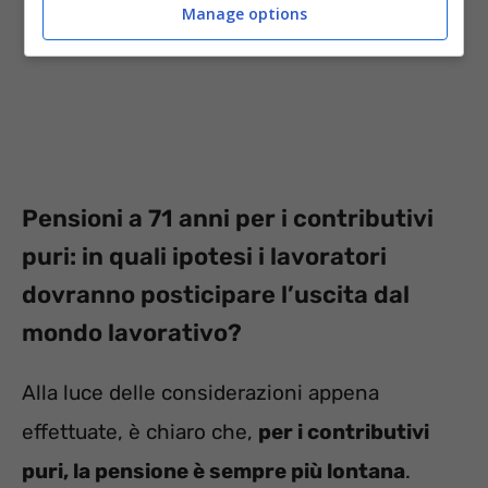
Manage options
Pensioni a 71 anni per i contributivi
puri: in quali ipotesi i lavoratori
dovranno posticipare l’uscita dal
mondo lavorativo?
Alla luce delle considerazioni appena
effettuate, è chiaro che,
per i contributivi
puri, la pensione è sempre più lontana
.