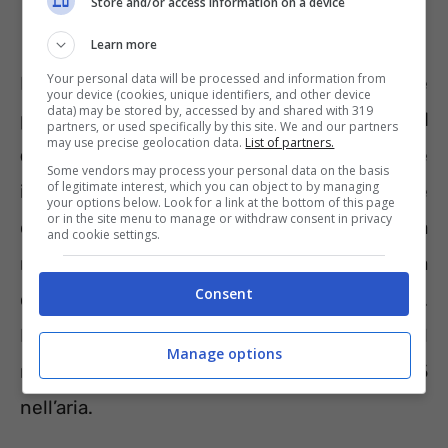
Store and/or access information on a device
Learn more
Your personal data will be processed and information from
E non si tratta di superare di poco le soglie
your device (cookies, unique identifiers, and other device
data) may be stored by, accessed by and shared with 319
prefissate. In alcune aree
i livelli sono il
partners, or used specifically by this site. We and our partners
may use precise geolocation data.
List of partners.
doppio del limite
a causa del traffico, delle
Some vendors may process your personal data on the basis
of legitimate interest, which you can object to by managing
industrie, del riscaldamento domestico e
your options below. Look for a link at the bottom of this page
or in the site menu to manage or withdraw consent in privacy
dell’agricoltura. Ciò si traduce in 400 mila
and cookie settings.
morti all’anno premature e milioni di persona
Consent
colpite da malattie gravi ma non fatali.
Bisogna intervenire subito in Europa e nel
Manage options
mondo per ridurre le particelle PM 2,5
nell’aria.