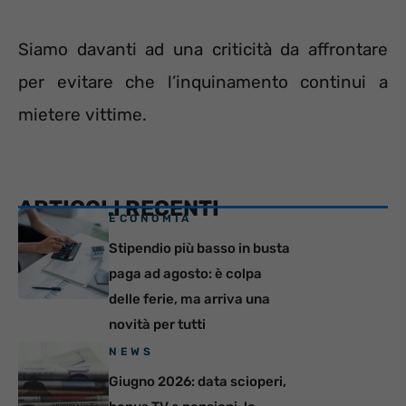
Siamo davanti ad una criticità da affrontare
per evitare che l’inquinamento continui a
mietere vittime.
ARTICOLI RECENTI
ECONOMIA
Stipendio più basso in busta
paga ad agosto: è colpa
delle ferie, ma arriva una
novità per tutti
NEWS
Giugno 2026: data scioperi,