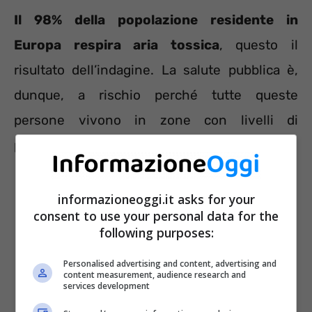
Il 98% della popolazione residente in
Europa respira aria tossica
, questo il
risultato dell’indagine. La salute pubblica è,
dunque, a rischio perché tutte queste
persone vivono in zone con livelli di
particolato fine oltre i limiti previsti dall’OMS.
informazioneoggi.it asks for your
consent to use your personal data for the
following purposes:
Personalised advertising and content, advertising and
content measurement, audience research and
services development