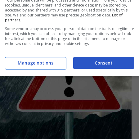
Your personal data will be processed and information from your device
(cookies, unique identifiers, and other device data) may be stored by,
accessed by and shared with 319 partners, or used specifically by this
site. We and our partners may use precise geolocation data.
List of
partners.
Some vendors may process your personal data on the basis of legitimate
interest, which you can object to by managing your options below. Look
for a link at the bottom of this page or in the site menu to manage or
withdraw consent in privacy and cookie settings.
Manage options
Consent