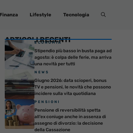
Finanza
Lifestyle
Tecnologia
ARTICOLI RECENTI
ECONOMIA
Stipendio più basso in busta paga ad
agosto: è colpa delle ferie, ma arriva
una novità per tutti
NEWS
Giugno 2026: data scioperi, bonus
TV e pensioni, le novità che possono
incidere sulla vita quotidiana
PENSIONI
Pensione di reversibilità spetta
all’ex coniuge anche in assenza di
assegno di divorzio: la decisione
della Cassazione