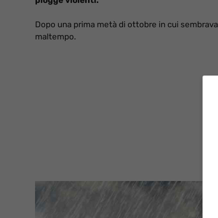
Dopo una prima metà di ottobre in cui sembrava ess
maltempo.