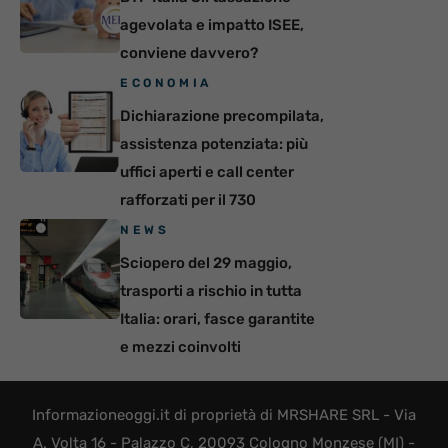
agevolata e impatto ISEE,
conviene davvero?
ECONOMIA
Dichiarazione precompilata,
assistenza potenziata: più
uffici aperti e call center
rafforzati per il 730
NEWS
Sciopero del 29 maggio,
trasporti a rischio in tutta
Italia: orari, fasce garantite
e mezzi coinvolti
Informazioneoggi.it di proprietà di MRSHARE SRL - Via
A. Volta 16 - Palazzo C, 20093 Cologno Monzese (MI) -