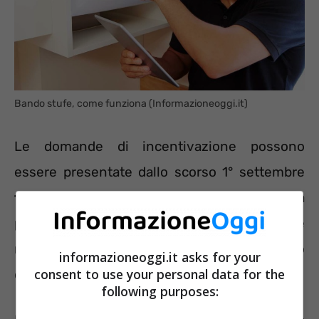
Bando stufe, come funziona (Informazioneoggi.it)
Le domande di incentivazione possono
essere presentate dallo scorso 1° settembre
fino al 31 ottobre 2025
tramite apposita
piattaforma messa a disposizione sul portale
regionale nella sezione “Bandi” all’interno
informazioneoggi.it asks for your
consent to use your personal data for the
dell’area tematica “Ambiente”.
following purposes: