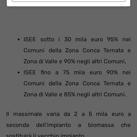
ISEE sotto i 30 mila euro 95% nei
Comuni della Zona Conca Ternata e
Zona di Valle e 90% negli altri Comuni,
ISEE fino a 75 mila euro 90% nei
Comuni della Zona Conca Ternata e
Zona di Valle e 85% negli altri Comuni.
Il massimale varia da 2 a 5 mila euro a
seconda dell’impianto a biomassa che
sostituirà il vecchio impianto.