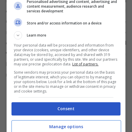
L’incentivo riconosciuto dalla Regione Umbria
Personalised advertising and content, advertising and
content measurement, audience research and
è cumulabile in modo obbligatorio con il
services development
Conto Termico. L’entità massima si raggiunge
Store and/or access information on a device
sommando l’incentivo riconosciuto dal GSE e
Learn more
da quello regionale ed è compresa
tra l’85 e il
Your personal data will be processed and information from
your device (cookies, unique identifiers, and other device
95% dei costi ammissibili
riconosciuti in
data) may be stored by, accessed by and shared with 319
partners, or used specifically by this site. We and our partners
base alla zona di installazione e all’ISEE del
may use precise geolocation data.
List of partners.
Some vendors may process your personal data on the basis
richiedente.
of legitimate interest, which you can object to by managing
your options below. Look for a link at the bottom of this page
or in the site menu to manage or withdraw consent in privacy
and cookie settings.
Consent
Manage options