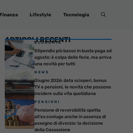
Finanza
Lifestyle
Tecnologia
ARTICOLI RECENTI
ECONOMIA
Stipendio più basso in busta paga ad
agosto: è colpa delle ferie, ma arriva
una novità per tutti
NEWS
Giugno 2026: data scioperi, bonus
TV e pensioni, le novità che possono
incidere sulla vita quotidiana
PENSIONI
Pensione di reversibilità spetta
all’ex coniuge anche in assenza di
assegno di divorzio: la decisione
della Cassazione