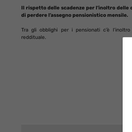
Il rispetto delle scadenze per l’inoltro dell
di perdere l’assegno pensionistico mensile.
Tra gli obblighi per i pensionati c’è l’inoltr
reddituale.