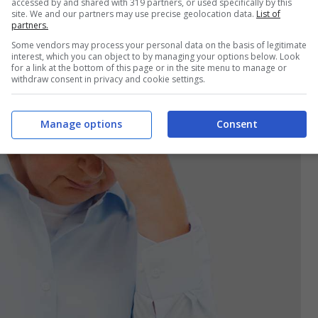
accessed by and shared with 319 partners, or used specifically by this
site. We and our partners may use precise geolocation data.
List of
partners.
Some vendors may process your personal data on the basis of legitimate
interest, which you can object to by managing your options below. Look
for a link at the bottom of this page or in the site menu to manage or
withdraw consent in privacy and cookie settings.
Manage options
Consent