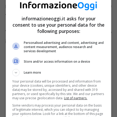
potrà creare un account e inviare il curriculum
vita.
informazioneoggi.it asks for your
consent to use your personal data for the
following purposes:
Vi presentiamo quattro ruoli per cui sono
indette le selezioni.
Personalised advertising and content, advertising and
content measurement, audience research and
services development
Store and/or access information on a device
Learn more
Your personal data will be processed and information from
your device (cookies, unique identifiers, and other device
data) may be stored by, accessed by and shared with 319
partners, or used specifically by this site. We and our partners
may use precise geolocation data.
List of partners.
Some vendors may process your personal data on the basis
of legitimate interest, which you can object to by managing
your options below. Look for a link at the bottom of this page