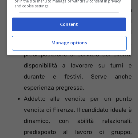
or in the site menu to manage or withdraw consent in privacy
and cookie settings.
Specialista macelleria
per la provincia
di Udine. Si richiede conoscenza dei
Consent
tagli della carne e passione per il
prodotto, buone doti relazionali,
Manage options
predisposizione al servizio dei clienti,
disponibilità a lavorare su turni e
durante e festivi. Serve anche
esperienza pregressa.
Addetto alle vendite per un punto
vendita di Firenze. Il candidato ideale è
dinamico, con abilità relazionali,
predisposto al lavoro di gruppo,