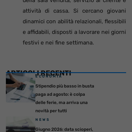
della sala vendita, servizio al cliente e
attività di cassa. Si cercano giovani
dinamici con abilità relazionali, flessibili
e affidabili, disposti a lavorare nei giorni
festivi e nei fine settimana.
ARTICOLI RECENTI
ECONOMIA
Stipendio più basso in busta
paga ad agosto: è colpa
delle ferie, ma arriva una
novità per tutti
NEWS
Giugno 2026: data scioperi,