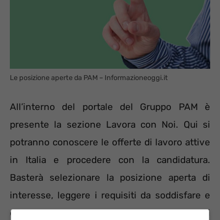
Le posizione aperte da PAM – Informazioneoggi.it
All’interno del portale del Gruppo PAM è
presente la sezione Lavora con Noi. Qui si
potranno conoscere le offerte di lavoro attive
in Italia e procedere con la candidatura.
Basterà selezionare la posizione aperta di
interesse, leggere i requisiti da soddisfare e
cliccare su “Candidati Ora”. In questo modo si