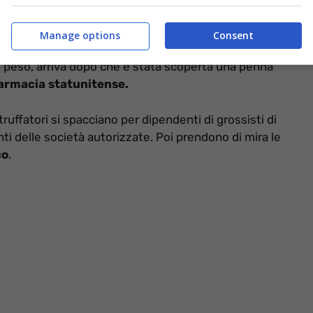
Manage options
Consent
c e farmaci simili, che hanno visto aumentare la
di peso, arriva dopo che è stata scoperta una penna
armacia statunitense.
ruffatori si spacciano per dipendenti di grossisti di
nti delle società autorizzate. Poi prendono di mira le
co
.