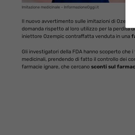
Imitazione medicinale – InformazioneOggi.it
Il nuovo avvertimento sulle imitazioni di Ozempi
domanda rispetto al loro utilizzo per la perdita 
iniettore Ozempic contraffatta venduta in una
f
Gli investigatori della FDA hanno scoperto che i t
medicinali, prendendo di fatto il controllo dei co
farmacie ignare, che cercano
sconti sul farma