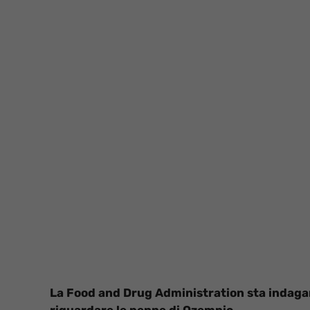
La Food and Drug Administration sta indaga
riguardare le penne di Ozempic.