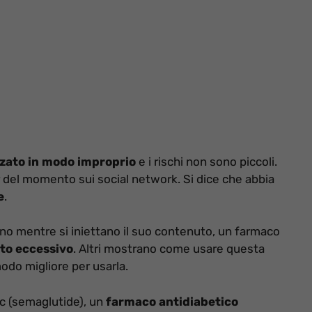
zzato in modo improprio
e i rischi non sono piccoli.
r del momento sui social network. Si dice che abbia
e
.
mano mentre si iniettano il suo contenuto, un farmaco
to eccessivo
. Altri mostrano come usare questa
odo migliore per usarla.
c (semaglutide), un
farmaco antidiabetico