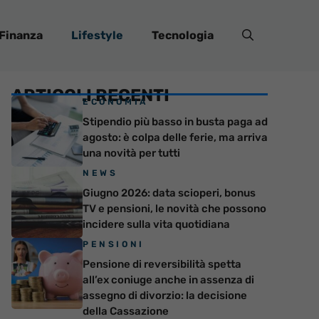
Finanza
Lifestyle
Tecnologia
ARTICOLI RECENTI
ECONOMIA
Stipendio più basso in busta paga ad
agosto: è colpa delle ferie, ma arriva
una novità per tutti
NEWS
Giugno 2026: data scioperi, bonus
TV e pensioni, le novità che possono
incidere sulla vita quotidiana
PENSIONI
Pensione di reversibilità spetta
all’ex coniuge anche in assenza di
assegno di divorzio: la decisione
della Cassazione