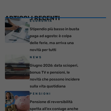
ARTICOLI RECENTI
ECONOMIA
Stipendio più basso in busta
paga ad agosto: è colpa
delle ferie, ma arriva una
novità per tutti
NEWS
Giugno 2026: data scioperi,
bonus TV e pensioni, le
novità che possono incidere
sulla vita quotidiana
PENSIONI
Pensione di reversibilità
spetta all’ex coniuge anche