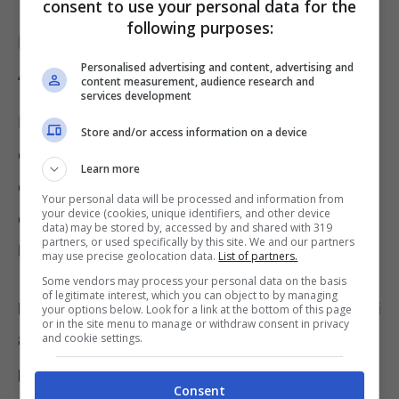
consent to use your personal data for the
following purposes:
Modem wi-fi, quanto mi consumi?
Personalised advertising and content, advertising and
Attenzione ai costi “nascosti”
content measurement, audience research and
services development
Il modem è considerato tra i dispositivi che
Store and/or access information on a device
consumano relativamente poco. Non
Learn more
dobbiamo dimenticare però che tanti piccoli
Your personal data will be processed and information from
your device (cookies, unique identifiers, and other device
dispositivi possono sortire grandi spese in
data) may be stored by, accessed by and shared with 319
partners, or used specifically by this site. We and our partners
bolletta.
may use precise geolocation data.
List of partners.
Some vendors may process your personal data on the basis
of legitimate interest, which you can object to by managing
I modem in linea generale consumano tra gli
your options below. Look for a link at the bottom of this page
or in the site menu to manage or withdraw consent in privacy
8 e i 12 w/h, che più o meno è una spesa di
and cookie settings.
pochi centesimi al giorno
. Questo
Consent