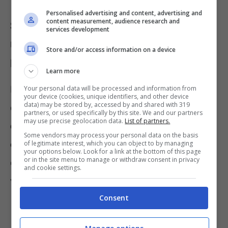
Personalised advertising and content, advertising and
content measurement, audience research and
Si possono detrarre le spese per la
services development
realizzazione di uno studio
Store and/or access information on a device
professionale in casa?
Learn more
Per i lavoratori che usano la propria casa
Your personal data will be processed and information from
your device (cookies, unique identifiers, and other device
data) may be stored by, accessed by and shared with 319
come sede di lavoro è prevista la possibilità di
partners, or used specifically by this site. We and our partners
may use precise geolocation data.
List of partners.
ottenere la detrazione per gli interventi
Some vendors may process your personal data on the basis
edilizi soltanto al 50%
, a prescindere dalla
of legitimate interest, which you can object to by managing
your options below. Look for a link at the bottom of this page
or in the site menu to manage or withdraw consent in privacy
circostanza che una parte dell’abitazione
and cookie settings.
venga adibita come ufficio.
Consent