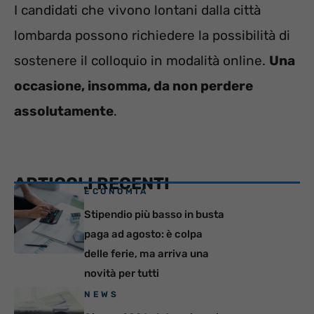
I candidati che vivono lontani dalla città
lombarda possono richiedere la possibilità di
sostenere il colloquio in modalità online.
Una
occasione, insomma, da non perdere
assolutamente
.
ARTICOLI RECENTI
ECONOMIA
Stipendio più basso in busta
paga ad agosto: è colpa
delle ferie, ma arriva una
novità per tutti
NEWS