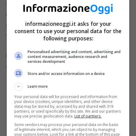
Destinatari di tali selezioni saranno alberghi,
ristoranti, scuole di sci e varie società di
informazioneoggi.it asks for your
gestione di impianti sciistici negli stati
consent to use your personal data for the
federali di
Vorarlberg e Tirolo
.
following purposes:
Personalised advertising and content, advertising and
I profili ricercati
nello specifico saranno i
content measurement, audience research and
services development
seguenti:
Store and/or access information on a device
300 cuochi
tra i quali i profili di
chef
Learn more
de partie
,
young chef
,
breakfast
Your personal data will be processed and information from
your device (cookies, unique identifiers, and other device
data) may be stored by, accessed by and shared with 319
cook
,
commis di cucina e pizzaiolo
.
partners, or used specifically by this site. We and our partners
may use precise geolocation data.
List of partners.
Per questa posizione è richiesta una
Some vendors may process your personal data on the basis
esperienza minima di almeno 1 o 2 anni
of legitimate interest, which you can object to by managing
your options below. Look for a link at the bottom of this page