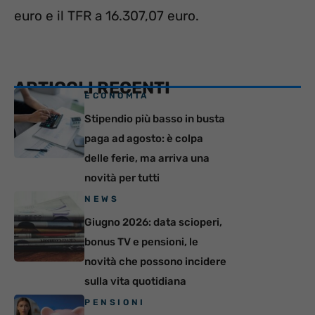
euro e il TFR a 16.307,07 euro.
ARTICOLI RECENTI
ECONOMIA
Stipendio più basso in busta
paga ad agosto: è colpa
delle ferie, ma arriva una
novità per tutti
NEWS
Giugno 2026: data scioperi,
bonus TV e pensioni, le
novità che possono incidere
sulla vita quotidiana
PENSIONI