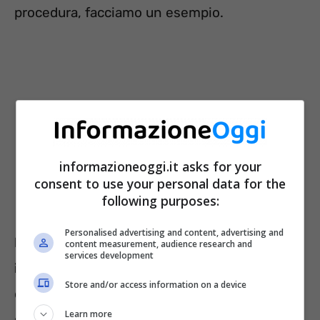
procedura, facciamo un esempio.
informazioneoggi.it asks for your
consent to use your personal data for the
following purposes:
Personalised advertising and content, advertising and
Il primo step è la determinazione della base
content measurement, audience research and
services development
imponibile
, cioè del valore di riferimento sul
Store and/or access information on a device
quale sarà applicata l’aliquota di tassazione
Learn more
separata. Essa equivale al TFR lordo