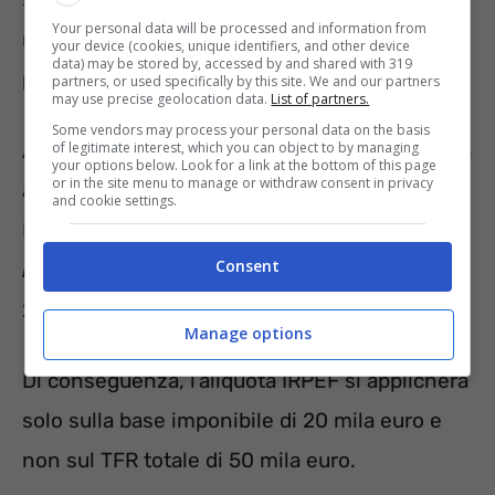
Your personal data will be processed and information from
moltiplicato per 12 (parametro fisso) e diviso
your device (cookies, unique identifiers, and other device
data) may be stored by, accessed by and shared with 319
per il totale degli anni lavorativi.
partners, or used specifically by this site. We and our partners
may use precise geolocation data.
List of partners.
Some vendors may process your personal data on the basis
Ad esempio, Tizio ha maturato un TFR lordo in
of legitimate interest, which you can object to by managing
your options below. Look for a link at the bottom of this page
or in the site menu to manage or withdraw consent in privacy
azienda di 50 mila euro per 30 anni di attività.
and cookie settings.
Il TFR netto si calcolerà in questo modo:
(50
Consent
mila euro x 12)/30
. L’importo, dunque, sarà di
20 mila euro.
Manage options
Di conseguenza, l’aliquota IRPEF si applicherà
solo sulla base imponibile di 20 mila euro e
non sul TFR totale di 50 mila euro.