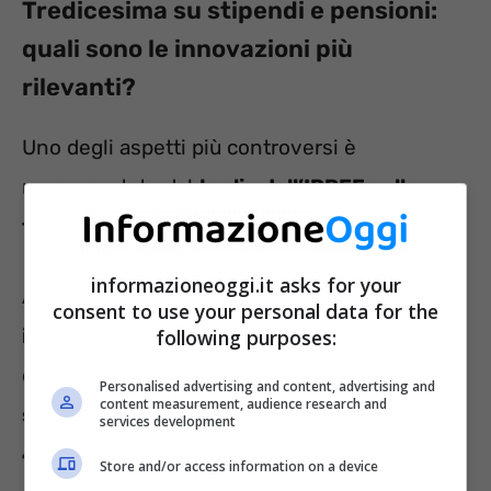
Tredicesima su stipendi e pensioni:
quali sono le innovazioni più
rilevanti?
Uno degli aspetti più controversi è
rappresentato dal
taglio dell’IRPEF sulla
tredicesima
.
informazioneoggi.it asks for your
Al momento, si discute sulla
possibilità di
consent to use your personal data for the
introdurre un’aliquota del 15%
, a fronte di
following purposes:
quella attuale fissata al 23% oppure,
a
Personalised advertising and content, advertising and
content measurement, audience research and
seconda del livello di reddito, al 25%, 35% o
services development
43%
.
Store and/or access information on a device