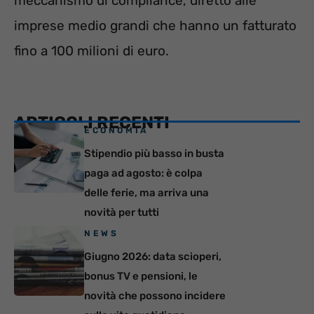
meccanismo di compliance, diretto alle
imprese medio grandi che hanno un fatturato
fino a 100 milioni di euro.
ARTICOLI RECENTI
ECONOMIA
Stipendio più basso in busta
paga ad agosto: è colpa
delle ferie, ma arriva una
novità per tutti
NEWS
Giugno 2026: data scioperi,
bonus TV e pensioni, le
novità che possono incidere