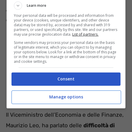
Learn more
A beneficiare della misura, inoltre, potrebbero
Your personal data will be processed and information from
essere anche i pensionati.
your device (cookies, unique identifiers, and other device
data) may be stored by, accessed by and shared with 319
partners, or used specifically by this site. We and our partners
may use precise geolocation data.
List of partners.
Some vendors may process your personal data on the basis
of legitimate interest, which you can object to by managing
your options below. Look for a link at the bottom of this page
or in the site menu to manage or withdraw consent in privacy
and cookie settings.
Consent
Manage options
Il Viceministro dell’Economia e delle Finanze,
Maurizio Leo, ha parlato delle
difficoltà di