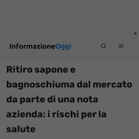
Vai
Menu
al
contenuto
Ritiro sapone e
bagnoschiuma dal mercato
da parte di una nota
azienda: i rischi per la
salute