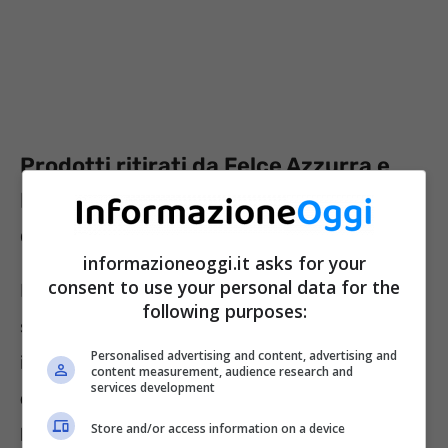
Prodotti ritirati da Felce Azzurra e
Paglieri: cosa possono fare i
consumatori?
informazioneoggi.it asks for your
consent to use your personal data for the
Ma le preoccupazioni non riguardano solo il
following purposes:
sapone per le mani. Sono state sottratte,
Personalised advertising and content, advertising and
infatti, anche vari
bagnodoccia,
content measurement, audience research and
services development
docciaschiuma e bagnoschiuma a marchio
Store and/or access information on a device
Felce Azzurra
. Si tratta, in particolare, dei