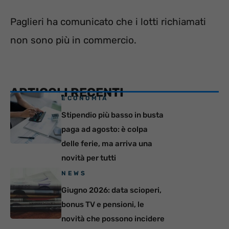
Paglieri ha comunicato che i lotti richiamati
non sono più in commercio.
ARTICOLI RECENTI
ECONOMIA
Stipendio più basso in busta
paga ad agosto: è colpa
delle ferie, ma arriva una
novità per tutti
NEWS
Giugno 2026: data scioperi,
bonus TV e pensioni, le
novità che possono incidere