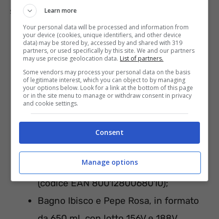
seguenti beni:
Learn more
Your personal data will be processed and information from
your device (cookies, unique identifiers, and other device
Bagno Ambra e Argan, in formato da
data) may be stored by, accessed by and shared with 319
partners, or used specifically by this site. We and our partners
may use precise geolocation data.
List of partners.
650 ml, con lotto 151V e 164V (codice
Some vendors may process your personal data on the basis
EAN 8001280068034);
of legitimate interest, which you can object to by managing
your options below. Look for a link at the bottom of this page
Bagno Fiori di Sakura, in formato da
or in the site menu to manage or withdraw consent in privacy
and cookie settings.
650 ml, con lotto 157V (codice EAN
8001280068072);
Consent
Bagno Fresco, in formato da 650 ml,
Manage options
con lotto 152V, 159V, 160V, 174V e 228V
(codice EAN 8001280068010);
Bagno Ibisco e Pepe Rosa, in formato
da 650 ml, con lotto 156V e 188V