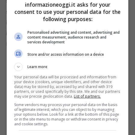
sono condivise da tutti. Proprio
informazioneoggi.it asks for your
soffermandosi su tale aspetto, ad esempio,
consent to use your personal data for the
following purposes:
interesserà sapere che vi sono alcune fobie,
in particolare, che sono diffuse nel nostro
Personalised advertising and content, advertising and
content measurement, audience research and
services development
Paese. Ecco quali sono.
Store and/or access information on a device
Learn more
Your personal data will be processed and information from
your device (cookies, unique identifiers, and other device
data) may be stored by, accessed by and shared with 319
partners, or used specifically by this site. We and our partners
may use precise geolocation data.
List of partners.
Some vendors may process your personal data on the basis
of legitimate interest, which you can object to by managing
your options below. Look for a link at the bottom of this page
or in the site menu to manage or withdraw consent in privacy
and cookie settings.