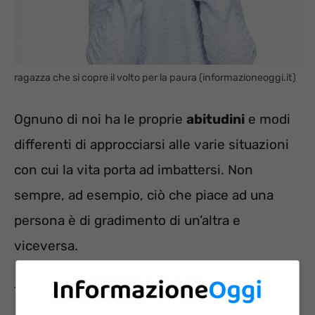
ragazza che si copre il volto per la paura (informazioneoggi.it)
Ognuno di noi ha le proprie
abitudini
e modi
differenti di approcciarsi alle varie situazioni
con cui la vita porta ad imbattersi. Non
sempre, ad esempio, ciò che piace ad una
persona è di gradimento di un’altra e
viceversa.
Tale discorso vale anche per le
fobie
che non