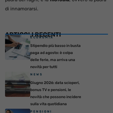
di innamorarsi.
ARTICOLI RECENTI
ECONOMIA
Stipendio più basso in busta
paga ad agosto: è colpa
delle ferie, ma arriva una
novità per tutti
NEWS
Giugno 2026: data scioperi,
bonus TV e pensioni, le
novità che possono incidere
sulla vita quotidiana
PENSIONI