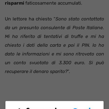
risparmi
faticosamente accumulati.
Un lettore ha chiesto “
Sono stato contattato
da un presunto consulente di Poste Italiane.
Mi ha riferito di tentativi di truffe e mi ha
chiesto i dati della carta e poi il PIN. Io ho
dato le informazioni e mi sono ritrovato con
un conto svuotato di 3.300 euro. Si può
recuperare il denaro sparito?
“.