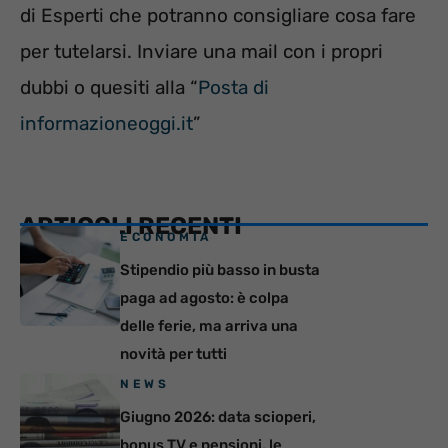
di Esperti che potranno consigliare cosa fare
per tutelarsi. Inviare una mail con i propri
dubbi o quesiti alla “
Posta di
informazioneoggi.it
”
ARTICOLI RECENTI
ECONOMIA
Stipendio più basso in busta
paga ad agosto: è colpa
delle ferie, ma arriva una
novità per tutti
NEWS
Giugno 2026: data scioperi,
bonus TV e pensioni, le