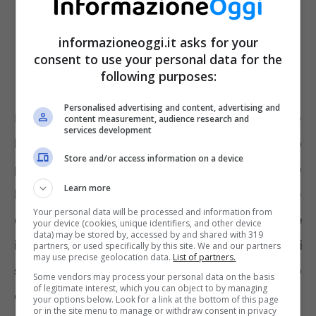
informazioneoggi.it asks for your
consent to use your personal data for the
following purposes:
Personalised advertising and content, advertising and
Il primo passo è denunciare l’accaduto e
content measurement, audience research and
services development
bloccare immediatamente la carta. Poi si può
Store and/or access information on a device
pensare ad un eventuale rimborso. Secondo
Learn more
la Giurisprudenza banche e Poste Italiane
Your personal data will be processed and information from
devono adottare tutte le
misure tecniche
your device (cookies, unique identifiers, and other device
data) may be stored by, accessed by and shared with 319
idonee per garantire uno standard di
partners, or used specifically by this site. We and our partners
may use precise geolocation data.
List of partners.
sicurezza
adeguato durante l’espletamento
Some vendors may process your personal data on the basis
of legitimate interest, which you can object to by managing
dei servizi telematici da parte dei clienti.
your options below. Look for a link at the bottom of this page
or in the site menu to manage or withdraw consent in privacy