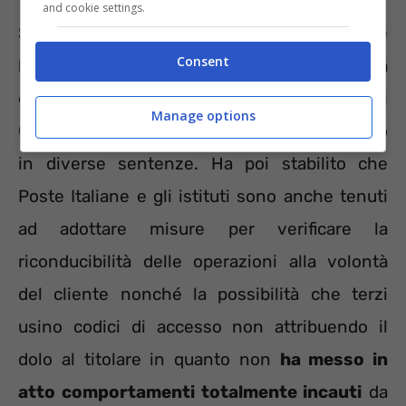
and cookie settings.
Si devono adoperare, poi, per impedire
Consent
l’accesso di soggetti non abilitati al sistema
ed evitare danni ai clienti. La Corte di
Manage options
Cassazione ha più volte ribadito tale obbligo
in diverse sentenze. Ha poi stabilito che
Poste Italiane e gli istituti sono anche tenuti
ad adottare misure per verificare la
riconducibilità delle operazioni alla volontà
del cliente nonché la possibilità che terzi
usino codici di accesso non attribuendo il
dolo al titolare in quanto non
ha messo in
atto comportamenti totalmente incauti
da