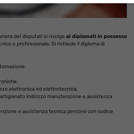
amera dei deputati si rivolge
ai diplomati in possesso
cnico o professionale. Si richiede il diploma di
automazione,
roniche,
izzo elettronica ed elettrotecnica,
e artigianato indirizzo manutenzione e assistenza
enzione e assistenza tecnica percorsi con codice