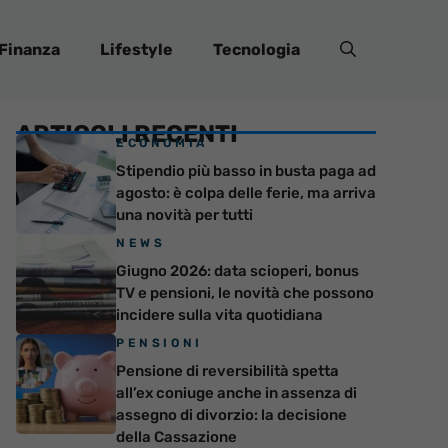
Finanza
Lifestyle
Tecnologia
ARTICOLI RECENTI
ECONOMIA
Stipendio più basso in busta paga ad
agosto: è colpa delle ferie, ma arriva
una novità per tutti
NEWS
Giugno 2026: data scioperi, bonus
TV e pensioni, le novità che possono
incidere sulla vita quotidiana
PENSIONI
Pensione di reversibilità spetta
all’ex coniuge anche in assenza di
assegno di divorzio: la decisione
della Cassazione