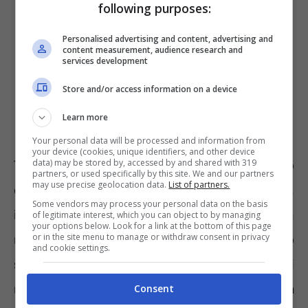
following purposes:
Personalised advertising and content, advertising and
content measurement, audience research and
services development
Store and/or access information on a device
Learn more
Your personal data will be processed and information from
your device (cookies, unique identifiers, and other device
data) may be stored by, accessed by and shared with 319
Tendenzialmente Velocar è più simile ad uno
partners, or used specifically by this site. We and our partners
may use precise geolocation data.
List of partners.
dei tutor installati in autostrada. Calcola,
Some vendors may process your personal data on the basis
infatti, la velocità media e non quella di un
of legitimate interest, which you can object to by managing
your options below. Look for a link at the bottom of this page
or in the site menu to manage or withdraw consent in privacy
mezzo in un punto preciso ma in un tratto
and cookie settings.
specifico. Come un tutor ha due unità di
rilevazione, una all’inizio del tratto e una alla
Consent