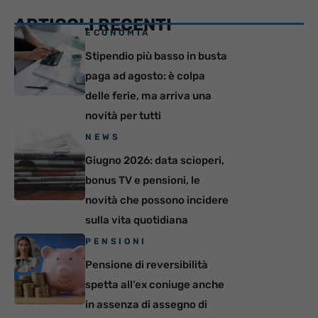
ARTICOLI RECENTI
ECONOMIA
Stipendio più basso in busta
paga ad agosto: è colpa
delle ferie, ma arriva una
novità per tutti
NEWS
Giugno 2026: data scioperi,
bonus TV e pensioni, le
novità che possono incidere
sulla vita quotidiana
PENSIONI
Pensione di reversibilità
spetta all’ex coniuge anche
in assenza di assegno di