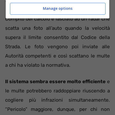
fine.
Manage options
Compito del calcolo è lasciato ad un radar che
scatta una foto all’auto quando la velocità
supera il limite consentito dal Codice della
Strada. Le foto vengono poi inviate alle
Autorità competenti e così scattano le multe
a chi ha violato la normativa.
Il sistema sembra essere molto efficiente
e
le multe potrebbero raddoppiare riuscendo a
cogliere più infrazioni simultaneamente.
“Pericolo” maggiore, dunque, per chi non