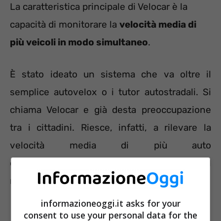
La caratteristica principale di Velocar è la
capacità di monitorare la
velocità media di
più veicoli in modo simultaneo
.
È stato ideato un sistema che va oltre il
semplice autovelox o i tutor autostradali. Si
chiama Velocar e già desta preoccupazione
tra i cittadini. Riesce, infatti, a rilevare la
velocità media di più auto
contemporaneamente ampliando, dunque, il
raggio d’azione dei vecchi strumenti.
informazioneoggi.it asks for your
consent to use your personal data for the