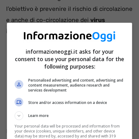
l’obiettivo è prevenire il rischio di circolazione
e anche di co-circolazione dei
virus
influenzali e del Sars-Cov-2
.
informazioneoggi.it asks for your
consent to use your personal data for the
following purposes:
Personalised advertising and content, advertising and
content measurement, audience research and
services development
Store and/or access information on a device
Learn more
Your personal data will be processed and information from
È importante agevolare i percorsi vaccinali
your device (cookies, unique identifiers, and other device
data) may be stored by, accessed by and shared with 319