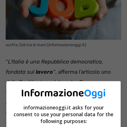
scritta Job tra le mani (informazioneoggi.it)
“
L’Italia è una Repubblica democratica,
fondata sul
lavoro
“
, afferma l’articolo uno
della Costituzione del nostro Paese.
Nonostante ciò trovare un impiego non è
affatto semplice. Anzi, spesso si rivela essere
informazioneoggi.it asks for your
una vera e propria impresa.
consent to use your personal data for the
following purposes: