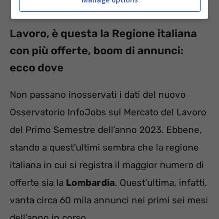
Lavoro, è questa la Regione italiana
con più offerte, boom di annunci:
ecco dove
Non passano inosservati i dati del nuovo
Osservatorio InfoJobs sul Mercato del Lavoro
del Primo Semestre dell’anno 2023. Ebbene,
stando a quest’ultimi sembra che la regione
italiana in cui si registra il maggior numero di
offerte sia la
Lombardia
. Quest’ultima, infatti,
vanta circa 60 mila annunci nei primi sei mesi
dell’anno in corso.