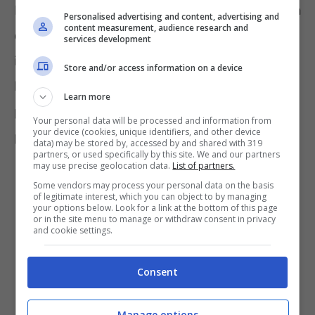
Proprio in tale ambito, pertanto, vi interesserà
Personalised advertising and content, advertising and
content measurement, audience research and
qual è, stando le ultime stime, la
regione
services development
italiana con il maggior numero di offerte di
Store and/or access information on a device
lavoro. Un vero e proprio boom di annunci,
Learn more
per cui potrebbe rivelarsi opportuno inviare il
Your personal data will be processed and information from
your device (cookies, unique identifiers, and other device
proprio curriculum.
data) may be stored by, accessed by and shared with 319
partners, or used specifically by this site. We and our partners
may use precise geolocation data.
List of partners.
Some vendors may process your personal data on the basis
of legitimate interest, which you can object to by managing
your options below. Look for a link at the bottom of this page
or in the site menu to manage or withdraw consent in privacy
and cookie settings.
Consent
Manage options