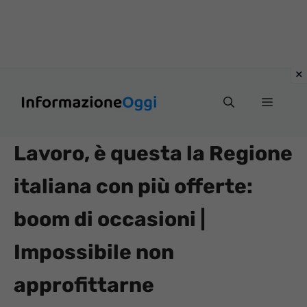
Vai
Menu
al
contenuto
Lavoro, è questa la Regione
italiana con più offerte:
boom di occasioni |
Impossibile non
approfittarne