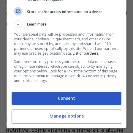
separati durante la cottura. È importante
Store and/or access information on a device
notare come il
lavaggio del riso ha però degli
effetti negativi sull’alimento
.
Learn more
Your personal data will be processed and information from
your device (cookies, unique identifiers, and other device
data) may be stored by, accessed by and shared with 319
partners, or used specifically by this site. We and our partners
may use precise geolocation data.
List of partners.
Some vendors may process your personal data on the basis
of legitimate interest, which you can object to by managing
your options below. Look for a link at the bottom of this page
or in the site menu to manage or withdraw consent in privacy
and cookie settings.
Consent
Manage options
Il riso è un alimento
ricco di sostanze
nutritive, come vitamine e minerali, e alcune