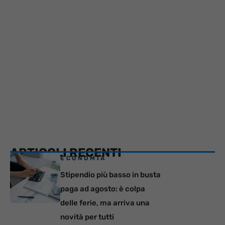
ARTICOLI RECENTI
ECONOMIA
Stipendio più basso in busta
paga ad agosto: è colpa
delle ferie, ma arriva una
novità per tutti