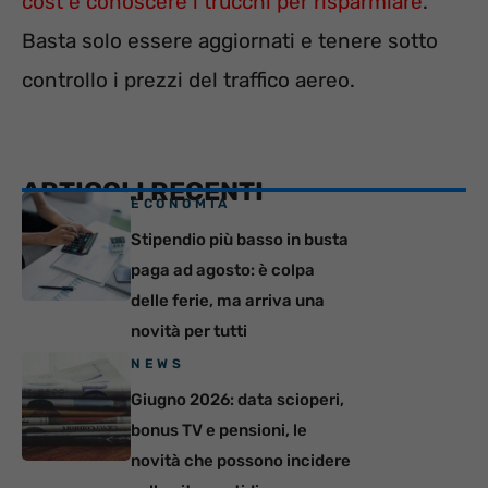
cost e conoscere i trucchi per risparmiare
.
Basta solo essere aggiornati e tenere sotto
controllo i prezzi del traffico aereo.
ARTICOLI RECENTI
ECONOMIA
Stipendio più basso in busta
paga ad agosto: è colpa
delle ferie, ma arriva una
novità per tutti
NEWS
Giugno 2026: data scioperi,
bonus TV e pensioni, le
novità che possono incidere