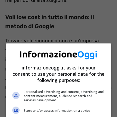
nei periodi di alta stagione.
Voli low cost in tutto il mondo: il
metodo di Google
Trovare voli economici non è un’impresa
facile, soprattutto dopo il periodo Covid in cui
i prezzi sono aumentati. Tuttavia, per
informazioneoggi.it asks for your
risparmiare è possibile affidarsi
consent to use your personal data for the
all’
aggiornamento di Google Travel
il quale
following purposes:
ha introdotto una funzione perfetta per chi ha
Personalised advertising and content, advertising and
content measurement, audience research and
un budget ridotto.
services development
Store and/or access information on a device