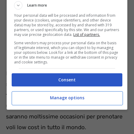
Learn more
Your personal data will be processed and information from
your device (cookies, unique identifiers, and other device
data) may be stored by, accessed by and shared with 319
partners, or used specifically by this site. We and our partners
may use precise geolocation data.
List of partners.
Some vendors may process your personal data on the basis
of legitimate interest, which you can object to by managing
your options below. Look for a link at the bottom of this page
or in the site menu to manage or withdraw consent in privacy
and cookie settings.
Per utilizzare la funzione basta seguire i
Consent
semplici
passaggi su Google Flight per
trovare le migliori promozioni
e spendere
Manage options
una cifra economica. In questo modo ci
saranno moltissime occasioni per prenotare
voli low cost in tutto il mondo.