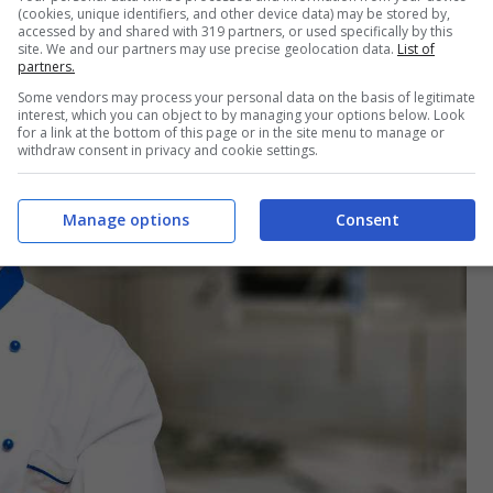
(cookies, unique identifiers, and other device data) may be stored by,
accessed by and shared with 319 partners, or used specifically by this
site. We and our partners may use precise geolocation data.
List of
partners.
Some vendors may process your personal data on the basis of legitimate
interest, which you can object to by managing your options below. Look
for a link at the bottom of this page or in the site menu to manage or
withdraw consent in privacy and cookie settings.
Manage options
Consent