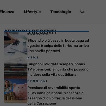
Finanza
Lifestyle
Tecnologia
ARTICOLI RECENTI
ECONOMIA
Stipendio più basso in busta paga ad
agosto: è colpa delle ferie, ma arriva
una novità per tutti
NEWS
Giugno 2026: data scioperi, bonus
TV e pensioni, le novità che possono
incidere sulla vita quotidiana
PENSIONI
Pensione di reversibilità spetta
all’ex coniuge anche in assenza di
assegno di divorzio: la decisione
della Cassazione