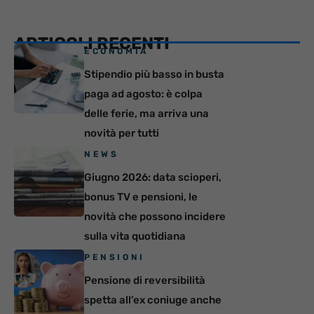
ARTICOLI RECENTI
ECONOMIA
Stipendio più basso in busta
paga ad agosto: è colpa
delle ferie, ma arriva una
novità per tutti
NEWS
Giugno 2026: data scioperi,
bonus TV e pensioni, le
novità che possono incidere
sulla vita quotidiana
PENSIONI
Pensione di reversibilità
spetta all’ex coniuge anche