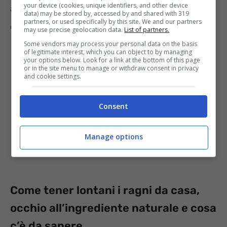
your device (cookies, unique identifiers, and other device
accatastata e non ordinata. Ecco che l’ordine
data) may be stored by, accessed by and shared with 319
partners, or used specifically by this site. We and our partners
è un elemento centrale, ma non il solo.
may use precise geolocation data.
List of partners.
Some vendors may process your personal data on the basis
of legitimate interest, which you can object to by managing
your options below. Look for a link at the bottom of this page
or in the site menu to manage or withdraw consent in privacy
and cookie settings.
Consent
Manage options
Come tener lontani i ragni da casa,
occhio all’ingrediente naturale e cosa
c’è da sapere