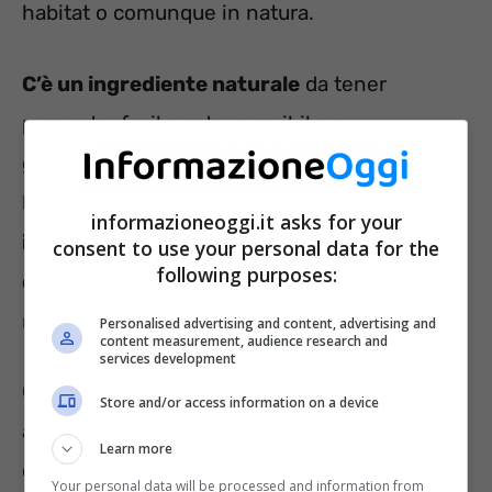
habitat o comunque in natura.
C’è un ingrediente naturale
da tener
presente, facilmente reperibile e
generalmente presente in casa, ma anzitutto
bisogna sottolineare che sono la
pulizia
informazioneoggi.it asks for your
insieme all’ordine, per tener lontani i ragni
consent to use your personal data for the
following purposes:
da casa,
a rappresentare gli elementi dalla
maggior importanza.
Personalised advertising and content, advertising and
content measurement, audience research and
services development
Quest’ultimi infatti sono propensi a rintanarsi
Store and/or access information on a device
all’interno di posti dalla scarsa illuminazione e
Learn more
con la presenza di molta roba, magari
Your personal data will be processed and information from