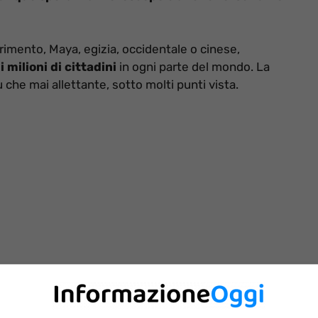
erimento, Maya, egizia, occidentale o cinese,
 milioni di cittadini
in ogni parte del mondo. La
ù che mai allettante, sotto molti punti vista.