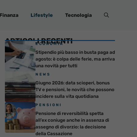
Finanza
Lifestyle
Tecnologia
ARTICOLI RECENTI
ECONOMIA
Stipendio più basso in busta paga ad
agosto: è colpa delle ferie, ma arriva
una novità per tutti
NEWS
Giugno 2026: data scioperi, bonus
TV e pensioni, le novità che possono
incidere sulla vita quotidiana
PENSIONI
Pensione di reversibilità spetta
all’ex coniuge anche in assenza di
assegno di divorzio: la decisione
della Cassazione