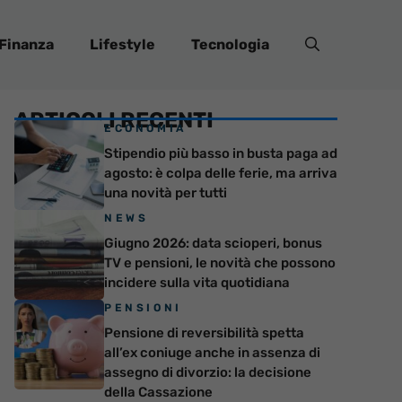
Finanza
Lifestyle
Tecnologia
ARTICOLI RECENTI
ECONOMIA
Stipendio più basso in busta paga ad
agosto: è colpa delle ferie, ma arriva
una novità per tutti
NEWS
Giugno 2026: data scioperi, bonus
TV e pensioni, le novità che possono
incidere sulla vita quotidiana
PENSIONI
Pensione di reversibilità spetta
all’ex coniuge anche in assenza di
assegno di divorzio: la decisione
della Cassazione