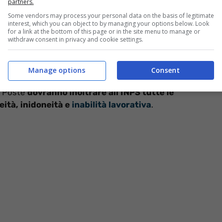
partners.
i inabilità dei dipendenti pubblici –
Some vendors may process your personal data on the basis of legitimate
interest, which you can object to by managing your options below. Look
for a link at the bottom of this page or in the site menu to manage or
withdraw consent in privacy and cookie settings.
 bis, de, D.L. n.73 del 2022
(cd.
Decreto
Manage options
Consent
nti e Pubbliche Amministrazioni che sono iscritti alla
a Poste
dovranno inoltrare all’INPS tutte le
eità, inidoneità e
inabilità lavorativa
.