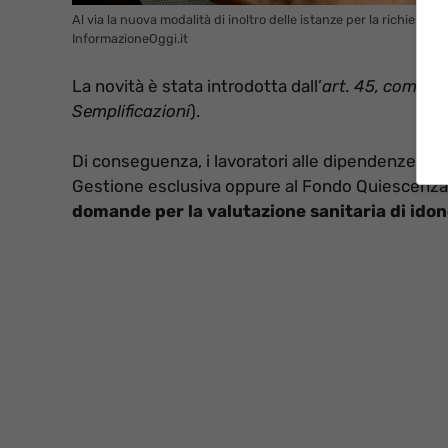
Al via la nuova modalità di inoltro delle istanze per la richiesta d
InformazioneOggi.it
La novità è stata introdotta dall’
art. 45, comma 3
Semplificazioni
).
Di conseguenza, i lavoratori alle dipendenze di E
Gestione esclusiva oppure al Fondo Quiescenz
domande per la valutazione sanitaria di idon