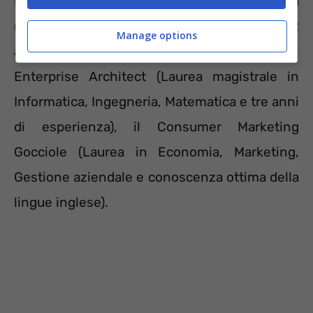
Design Specialist – Supply Chain (laurea
magistrale in Ingegneria/informatica e 1/2
Manage options
anni di esperienza pregressa), l’IT Digital
Enterprise Architect (Laurea magistrale in
Informatica, Ingegneria, Matematica e tre anni
di esperienza), il Consumer Marketing
Gocciole (Laurea in Economia, Marketing,
Gestione aziendale e conoscenza ottima della
lingue inglese).