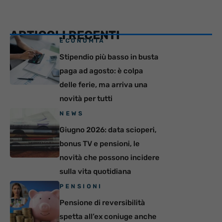
ARTICOLI RECENTI
ECONOMIA
Stipendio più basso in busta
paga ad agosto: è colpa
delle ferie, ma arriva una
novità per tutti
NEWS
Giugno 2026: data scioperi,
bonus TV e pensioni, le
novità che possono incidere
sulla vita quotidiana
PENSIONI
Pensione di reversibilità
spetta all’ex coniuge anche