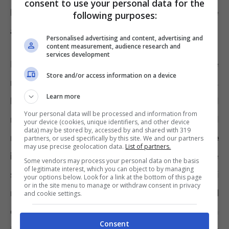
consent to use your personal data for the
basterà entrare sul sito della Barilla e
following purposes:
accedere alla sezione dedicata.
Personalised advertising and content, advertising and
content measurement, audience research and
services development
Le opportunità professionali potranno essere
Store and/or access information on a device
ristrette filtrando la ricerca per parola chiave,
Learn more
lingua di lavoro, area professionale, Paese. Al
Your personal data will be processed and information from
momento risultano 47 posizioni aperte nel
your device (cookies, unique identifiers, and other device
data) may be stored by, accessed by and shared with 319
mondo.
In Italia la Barilla ricerca personale
partners, or used specifically by this site. We and our partners
may use precise geolocation data.
List of partners.
in Emilia Romagna
. Le figure da assumere
Some vendors may process your personal data on the basis
of legitimate interest, which you can object to by managing
sono il Trasfertista per l’Ingegneria (si
your options below. Look for a link at the bottom of this page
or in the site menu to manage or withdraw consent in privacy
richiede diploma ITIS Perito Tecnico ed
and cookie settings.
esperienza pregressa di sei anni), l’IT Solution
Consent