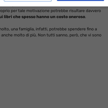
ante le persone che rientrano dalle vacanze ed a breve
roprio per tale motivazione potrebbe risultare davvero
i libri che spesso hanno un costo oneroso
.
olto, una famiglia, infatti, potrebbe spendere fino a
 anche molto di più. Non tutti sanno, però, che vi sono