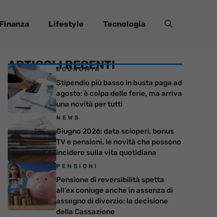
Finanza
Lifestyle
Tecnologia
ARTICOLI RECENTI
ECONOMIA
Stipendio più basso in busta paga ad
agosto: è colpa delle ferie, ma arriva
una novità per tutti
NEWS
Giugno 2026: data scioperi, bonus
TV e pensioni, le novità che possono
incidere sulla vita quotidiana
PENSIONI
Pensione di reversibilità spetta
all’ex coniuge anche in assenza di
assegno di divorzio: la decisione
della Cassazione