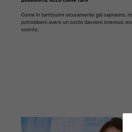
Come in tantissimi sicuramente già sapranno, ris
potrebbero avere un costo davvero oneroso: ec
sconto.