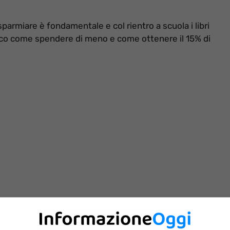
parmiare è fondamentale e col rientro a scuola i libri
co come spendere di meno e come ottenere il 15% di