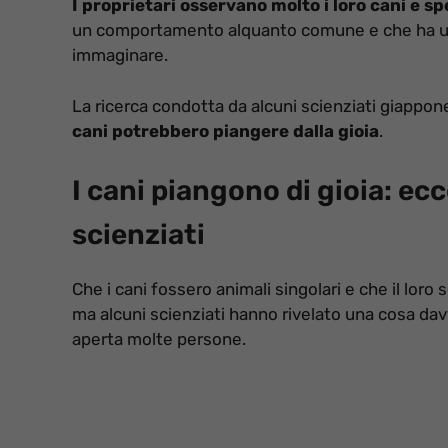
I proprietari osservano molto i loro cani e s
un comportamento alquanto comune e che ha un s
immaginare.
La ricerca condotta da alcuni scienziati giappon
cani potrebbero piangere dalla gioia
.
I cani piangono di gioia: ecc
scienziati
Che i cani fossero animali singolari e che il lor
ma alcuni scienziati hanno rivelato una cosa da
aperta molte persone.