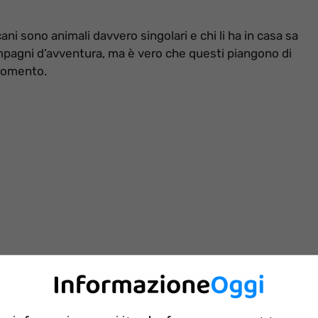
ni sono animali davvero singolari e chi li ha in casa sa
pagni d’avventura, ma è vero che questi piangono di
rgomento.