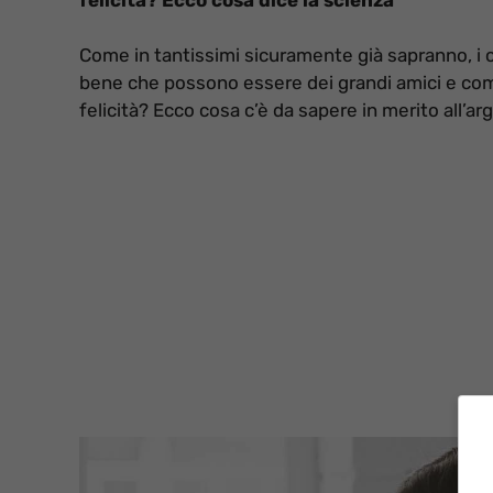
Come in tantissimi sicuramente già sapranno, i ca
bene che possono essere dei grandi amici e com
felicità? Ecco cosa c’è da sapere in merito all’a