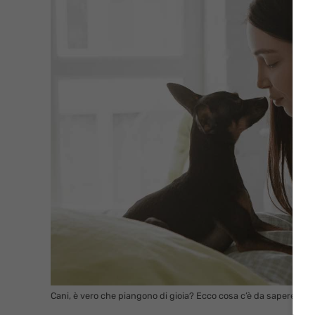
Cani, è vero che piangono di gioia? Ecco cosa c’è da sapere in m