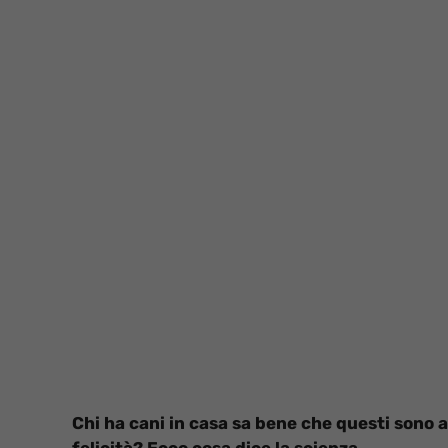
Chi ha cani in casa sa bene che questi sono a
felicità? Ecco cosa dice la scienza