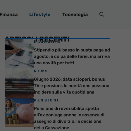
Finanza
Lifestyle
Tecnologia
ARTICOLI RECENTI
ECONOMIA
Stipendio più basso in busta paga ad
agosto: è colpa delle ferie, ma arriva
una novità per tutti
NEWS
Giugno 2026: data scioperi, bonus
TV e pensioni, le novità che possono
incidere sulla vita quotidiana
PENSIONI
Pensione di reversibilità spetta
all’ex coniuge anche in assenza di
assegno di divorzio: la decisione
della Cassazione