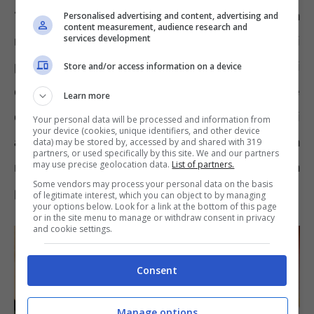
“rincari”. Seppur la speranza sia di una
Personalised advertising and content, advertising and
content measurement, audience research and
services development
riduzione del costo della vita, la ragione ci
porta a pensare che la normalità ormai
Store and/or access information on a device
questa. Prezzi sempre più alti e famiglie che
Learn more
combattono per far quadrare i conti. Generi
Your personal data will be processed and information from
your device (cookies, unique identifiers, and other device
alimentari, carburante, mutui, beni di prima
data) may be stored by, accessed by and shared with 319
partners, or used specifically by this site. We and our partners
may use precise geolocation data.
List of partners.
necessità, gli incrementi sono esagerati e ora
Some vendors may process your personal data on the basis
preoccupa la scadenza del Bonus sociale.
of legitimate interest, which you can object to by managing
your options below. Look for a link at the bottom of this page
or in the site menu to manage or withdraw consent in privacy
and cookie settings.
Consent
Manage options