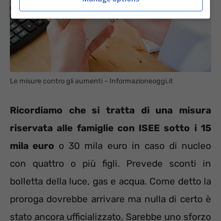
Le misure contro gli aumenti – Informazioneoggi.it
Ricordiamo che si tratta di una misura
riservata alle famiglie con ISEE sotto i 15
mila euro
o 30 mila euro in caso di nucleo
con quattro o più figli. Prevede sconti in
bolletta della luce, gas e acqua. Come detto la
proroga dovrebbe arrivare ma nulla di certo è
stato ancora ufficializzato. Sarebbe uno sforzo