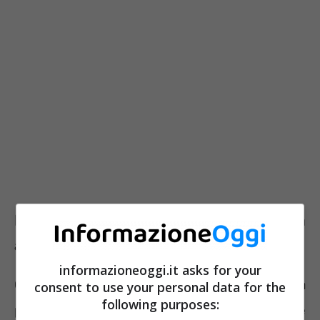
Le previsioni nei prossimi mesi, cosa
accadrà alle bollette degli italiani
informazioneoggi.it asks for your
Qualsiasi cittadino alla domanda “cosa
consent to use your personal data for the
following purposes:
prevedi nei prossimi mesi?” risponderebbe