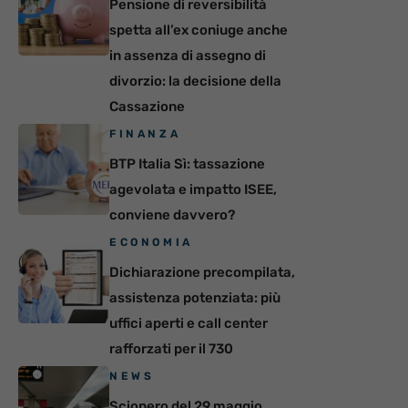
Pensione di reversibilità
spetta all’ex coniuge anche
in assenza di assegno di
divorzio: la decisione della
Cassazione
FINANZA
BTP Italia Sì: tassazione
agevolata e impatto ISEE,
conviene davvero?
ECONOMIA
Dichiarazione precompilata,
assistenza potenziata: più
uffici aperti e call center
rafforzati per il 730
NEWS
Sciopero del 29 maggio,