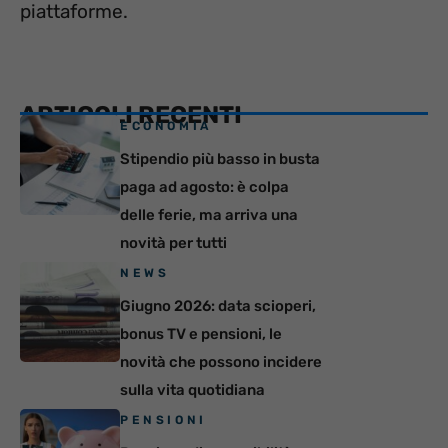
piattaforme.
ARTICOLI RECENTI
ECONOMIA
Stipendio più basso in busta
paga ad agosto: è colpa
delle ferie, ma arriva una
novità per tutti
NEWS
Giugno 2026: data scioperi,
bonus TV e pensioni, le
novità che possono incidere
sulla vita quotidiana
PENSIONI