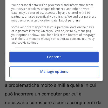
Your personal data will be processed and information from
your device (cookies, unique identifiers, and other device
data) may be stored by, accessed by and shared with 319
partners, or used specifically by this site. We and our partners
may use precise geolocation data.
List of partners.
Some vendors may process your personal data on the basis
of legitimate interest, which you can object to by managing
your options below. Look for a link at the bottom of this page
or in the site menu to manage or withdraw consent in privacy
and cookie settings.
Smart TV ed errori: ecco perché è
Consent
importante tirare la spina ogni tanto
Manage options
Le Smart TV possono dunque andare incontro
a problematiche molto simili a quelle in cui
può incorrere un computer per cui è
necessario conoscere alcuni accorgimenti da