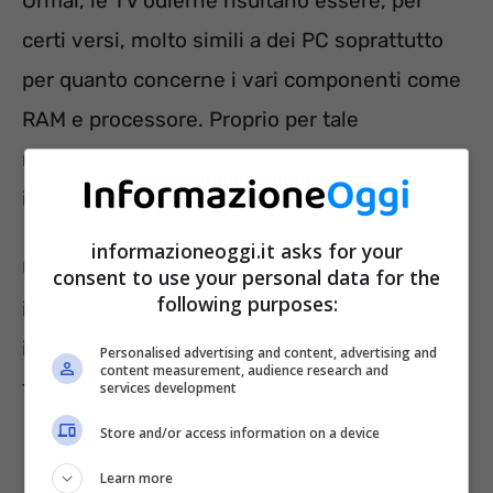
Ormai, le TV odierne risultano essere, per
certi versi, molto simili a dei PC soprattutto
per quanto concerne i vari componenti come
RAM e processore. Proprio per tale
motivazione, questi dispositivi possono
incappare in diversi errori.
informazioneoggi.it asks for your
Una funzione che potrebbe far incorrere la TV
consent to use your personal data for the
following purposes:
in errori la cosiddetta standby. La memoria,
infatti, potrebbe “confondersi” e non
Personalised advertising and content, advertising and
content measurement, audience research and
funzionare al meglio.
services development
Store and/or access information on a device
Learn more