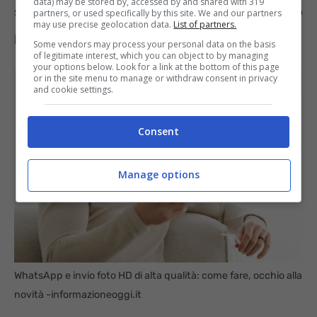
data) may be stored by, accessed by and shared with 319
saluteranno quindi con gioia l’arrivo del nuovo
partners, or used specifically by this site. We and our partners
may use precise geolocation data.
List of partners.
pulsante.
Some vendors may process your personal data on the basis
of legitimate interest, which you can object to by managing
your options below. Look for a link at the bottom of this page
or in the site menu to manage or withdraw consent in privacy
and cookie settings.
Consent
Manage options
WhatsApp e invio foto HD di alta qualità: come fare, occhio alla
novità -informazioneoggi.it