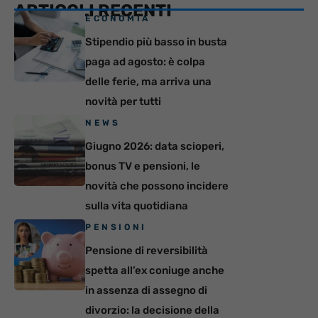
ARTICOLI RECENTI
ECONOMIA
Stipendio più basso in busta
paga ad agosto: è colpa
delle ferie, ma arriva una
novità per tutti
NEWS
Giugno 2026: data scioperi,
bonus TV e pensioni, le
novità che possono incidere
sulla vita quotidiana
PENSIONI
Pensione di reversibilità
spetta all’ex coniuge anche
in assenza di assegno di
divorzio: la decisione della