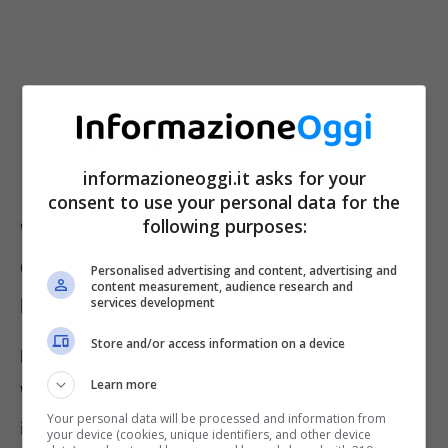
informazioneoggi.it asks for your
consent to use your personal data for the
following purposes:
WhatsApp e invio foto HD di alta
qualità: come fare, occhio al nuovo
Personalised advertising and content, advertising and
content measurement, audience research and
pulsante
services development
Store and/or access information on a device
Poter inviare foto in HD di alta qualità su
Learn more
WhatsApp
è un aspetto che risulterà
Your personal data will be processed and information from
interessante e rilevante per molti, che
your device (cookies, unique identifiers, and other device