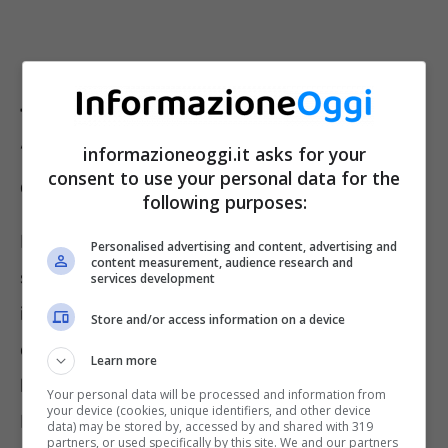
Toto Cutugno, è morto il cantante de
“L’Italiano”, che fine farà la sua
informazioneoggi.it asks for your
consent to use your personal data for the
eredità: le informazioni disponibili
following purposes:
Nato il 7 luglio 1943, Toto Cutugno è
Personalised advertising and content, advertising and
content measurement, audience research and
scomparso il
22 agosto
2023. Tra i cantanti
services development
italiani più amati, ha partecipato a quindici
Store and/or access information on a device
edizioni del Festival di Sanremo, vincendo
Learn more
l’edizione del 1980, grazie al brano
Solo noi
.
Your personal data will be processed and information from
your device (cookies, unique identifiers, and other device
Nel 1983 ha nuovamente preso parte alla
data) may be stored by, accessed by and shared with 319
partners, or used specifically by this site. We and our partners