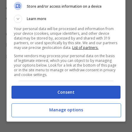
Store and/or access information on a device
da utilizzare per eliminare i cattivi
odori
Learn more
Your personal data will be processed and information from
your device (cookies, unique identifiers, and other device
Come visto nel paragrafo precedente, il
data) may be stored by, accessed by and shared with 319
partners, or used specifically by this site. We and our partners
bicarbonato di sodio è un ottimo ingrediente
may use precise geolocation data.
List of partners.
per eliminare i cattivi odori ma non è il solo.
Some vendors may process your personal data on the basis
of legitimate interest, which you can object to by managing
your options below. Look for a link at the bottom of this page
or in the site menu to manage or withdraw consent in privacy
and cookie settings.
Consent
Manage options