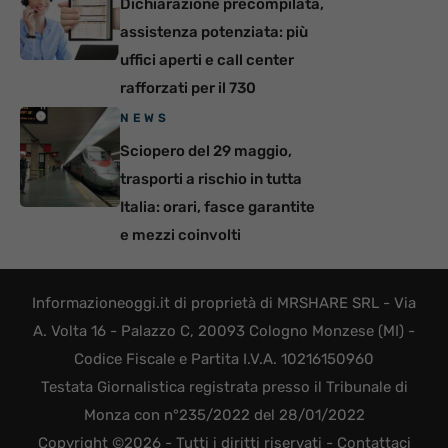
Dichiarazione precompilata,
assistenza potenziata: più
uffici aperti e call center
rafforzati per il 730
NEWS
Sciopero del 29 maggio,
trasporti a rischio in tutta
Italia: orari, fasce garantite
e mezzi coinvolti
Informazioneoggi.it di proprietà di MRSHARE SRL - Via
A. Volta 16 - Palazzo C, 20093 Cologno Monzese (MI) -
Codice Fiscale e Partita I.V.A. 10216150960
Testata Giornalistica registrata presso il Tribunale di
Monza con n°235/2022 del 28/01/2022
Copyright ©2026 - Tutti i diritti riservati -
Contattaci