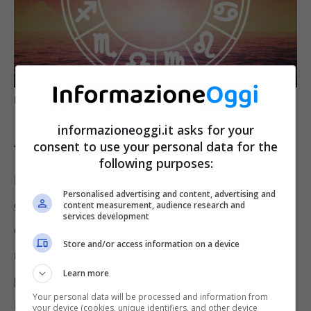
L’Oroscopo della Settimana – InformazioneOggi.it
informazioneoggi.it asks for your
Ariete
consent to use your personal data for the
following purposes:
Passioni e sentimenti intensi sono attivi per
Personalised advertising and content, advertising and
gli
Ariete
. L’arrivo della Luna nuova in Leone,
content measurement, audience research and
services development
che inizierà un ciclo di sei mesi, è un
Store and/or access information on a device
momento importante per
scommettere nei
Learn more
progetti creativi
, al di là di ogni incertezza.
Your personal data will be processed and information from
Inoltre, Marte darà loro quel desiderio di
your device (cookies, unique identifiers, and other device