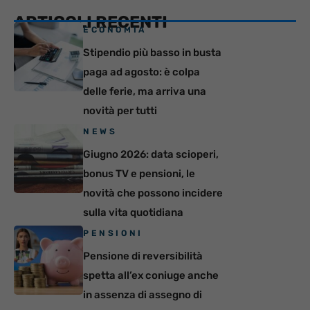
ARTICOLI RECENTI
ECONOMIA
Stipendio più basso in busta
paga ad agosto: è colpa
delle ferie, ma arriva una
novità per tutti
NEWS
Giugno 2026: data scioperi,
bonus TV e pensioni, le
novità che possono incidere
sulla vita quotidiana
PENSIONI
Pensione di reversibilità
spetta all’ex coniuge anche
in assenza di assegno di