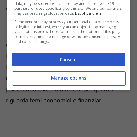
data) may be stored by, accessed by and shared with 319
cambiamento di cui hanno bisogno.
partners, or used specifically by this site. We and our partners
may use precise geolocation data.
List of partners.
Some vendors may process your personal data on the basis
Leone
of legitimate interest, which you can object to by managing
your options below. Look for a link at the bottom of this page
or in the site menu to manage or withdraw consent in privacy
and cookie settings.
Giorni importanti si prospettano per i
Leone
.
È importante cogliere al volo l’occasione della
Consent
Luna nuova nel proprio segno così da
dare
una scossa alla propria vita
. Marte e Urano
Manage options
porteranno il vento a favore per quanto
riguarda temi economici e finanziari.