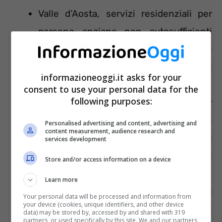
Valle d’Aosta, servizi residenziali per
persone anziane non autosufficienti
nel numero di 95 posti letto nel
Distretto 2 e 38 posti letto per sei mesi
informazioneoggi.it asks for your
nei Distretti 3 e 4.
consent to use your personal data for the
following purposes:
Piemonte, buono residenzialità per
anziani, disabili e non autosufficienti
Personalised advertising and content, advertising and
content measurement, audience research and
con contributo mensile di 600 euro al
services development
mese per due anni per l’acquisto di
Store and/or access information on a device
servizi di cura e assistenza.
Learn more
Lombardia, Buono fino a mille euro al
Your personal data will be processed and information from
your device (cookies, unique identifiers, and other device
mese ai soggetti non autosufficienti
data) may be stored by, accessed by and shared with 319
partners, or used specifically by this site. We and our partners