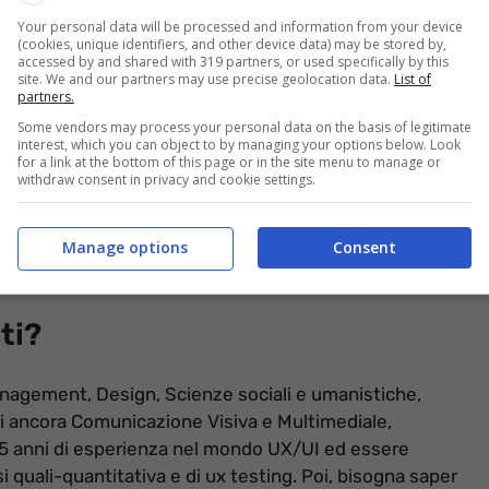
Your personal data will be processed and information from your device
(cookies, unique identifiers, and other device data) may be stored by,
accessed by and shared with 319 partners, or used specifically by this
site. We and our partners may use precise geolocation data.
List of
partners.
Some vendors may process your personal data on the basis of legitimate
interest, which you can object to by managing your options below. Look
for a link at the bottom of this page or in the site menu to manage or
withdraw consent in privacy and cookie settings.
perte, Poste Italiane sta cercando dei
professionisti
di profili totalmente nuovi e quindi al passo coi tempi. I
 mentre per quanto riguarda il contratto e la
Manage options
Consent
ne.
sti?
nagement, Design, Scienze sociali e umanistiche,
i ancora Comunicazione Visiva e Multimediale,
i 5 anni di esperienza nel mondo UX/UI ed essere
isi quali-quantitativa e di ux testing. Poi, bisogna saper