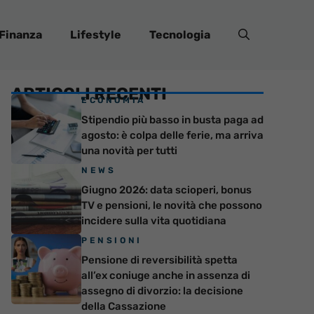
Finanza
Lifestyle
Tecnologia
ARTICOLI RECENTI
ECONOMIA
Stipendio più basso in busta paga ad
agosto: è colpa delle ferie, ma arriva
una novità per tutti
NEWS
Giugno 2026: data scioperi, bonus
TV e pensioni, le novità che possono
incidere sulla vita quotidiana
PENSIONI
Pensione di reversibilità spetta
all’ex coniuge anche in assenza di
assegno di divorzio: la decisione
della Cassazione