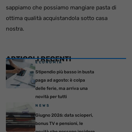
sappiamo che possiamo mangiare pasta di
ottima qualità acquistandola sotto casa
nostra.
ARTICOLI RECENTI
ECONOMIA
Stipendio più basso in busta
paga ad agosto: è colpa
delle ferie, ma arriva una
novità per tutti
NEWS
Giugno 2026: data scioperi,
bonus TV e pensioni, le
novità che possono incidere