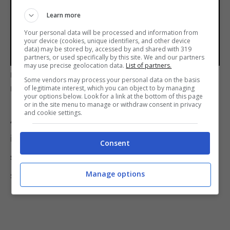
Learn more
Your personal data will be processed and information from
your device (cookies, unique identifiers, and other device
data) may be stored by, accessed by and shared with 319
partners, or used specifically by this site. We and our partners
may use precise geolocation data.
List of partners.
Il marchio Barilla è risultato al top della classifica –
Some vendors may process your personal data on the basis
of legitimate interest, which you can object to by managing
InformazioneOggi.it
your options below. Look for a link at the bottom of this page
or in the site menu to manage or withdraw consent in privacy
and cookie settings.
Al primo posto, forse nemmeno troppo
inaspettatamente, troviamo Barilla, con i suoi
Consent
spaghetti trafilati al bronzo
. A questi sono
Manage options
stati assegnati
79 punti, il massimo.