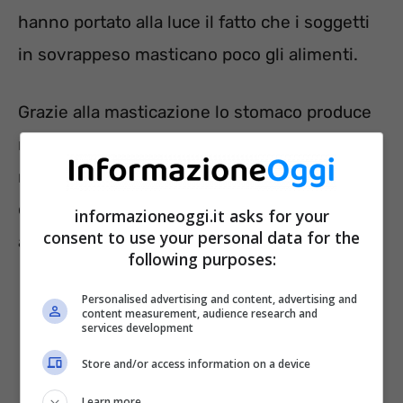
hanno portato alla luce il fatto che i soggetti
in sovrappeso masticano poco gli alimenti.
Grazie alla masticazione lo stomaco produce
meno grelina. Tale ormone regola la fame,
mentre vi è una maggiore produzione di
colecistochinina e GLP1 per cui si avrà meno
informazioneoggi.it asks for your
consent to use your personal data for the
appetito.
following purposes:
Personalised advertising and content, advertising and
content measurement, audience research and
services development
Store and/or access information on a device
Learn more