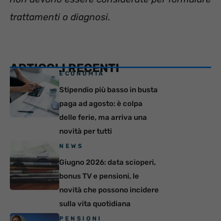
trattamenti o diagnosi.
ARTICOLI RECENTI
ECONOMIA
Stipendio più basso in busta
paga ad agosto: è colpa
delle ferie, ma arriva una
novità per tutti
NEWS
Giugno 2026: data scioperi,
bonus TV e pensioni, le
novità che possono incidere
sulla vita quotidiana
PENSIONI