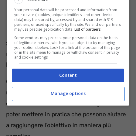
Your personal data will be processed and information from
your device (cookies, unique identifiers, and other device
data) may be stored by, accessed by and shared with 319
partners, or used specifically by this site. We and our partners
may use precise geolocation data.
List of partners.
Some vendors may process your personal data on the basis
Se vuoi perdere peso è necessario
of legitimate interest, which you can object to by managing
your options below. Look for a link at the bottom of this page
or in the site menu to manage or withdraw consent in privacy
seguire poche e semplici regole:
and cookie settings.
l’importanza della scelta dei cibi
Consent
Com’è noto per perdere peso è necessario
recarsi da un medico specialista,
Manage options
ciononostante esistono alcune regole da
poter mettere in pratica che possono aiutare
a raggiungere l’obiettivo in maniera più