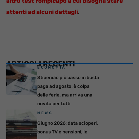
altro test rompicapo a cui bisogna stare
attenti ad alcuni dettagli
.
ARTICOLI RECENTI
ECONOMIA
Stipendio più basso in busta
paga ad agosto: è colpa
delle ferie, ma arriva una
novità per tutti
NEWS
Giugno 2026: data scioperi,
bonus TV e pensioni, le