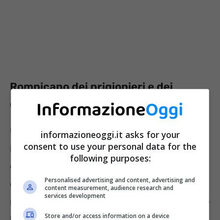
Rompicapo dei prigionieri e dei
cappelli: il test mette a dura prova
Uno dei rompicapo che più hanno fatto
informazioneoggi.it asks for your
consent to use your personal data for the
impazzire gli utenti del web è sicuramente
following purposes:
quello
dei prigionieri e dei cappelli
. Il quesito
Personalised advertising and content, advertising and
di tale test sembra molto semplice da
content measurement, audience research and
services development
risolvere ma non tutti sono in grado di trovare
Store and/or access information on a device
la soluzione.