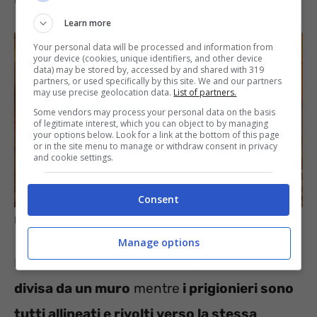
Learn more
Your personal data will be processed and information from
your device (cookies, unique identifiers, and other device
data) may be stored by, accessed by and shared with 319
partners, or used specifically by this site. We and our partners
may use precise geolocation data.
List of partners.
Some vendors may process your personal data on the basis
of legitimate interest, which you can object to by managing
your options below. Look for a link at the bottom of this page
or in the site menu to manage or withdraw consent in privacy
and cookie settings.
Consent
La soluzione del test rompicapo – Informazioneoggi.it
Manage options
Da come vediamo nell’immagine la
stanza è
divisa da un muro
mentre
i prigionieri sono
tutti allineati e rivolti verso la stessa