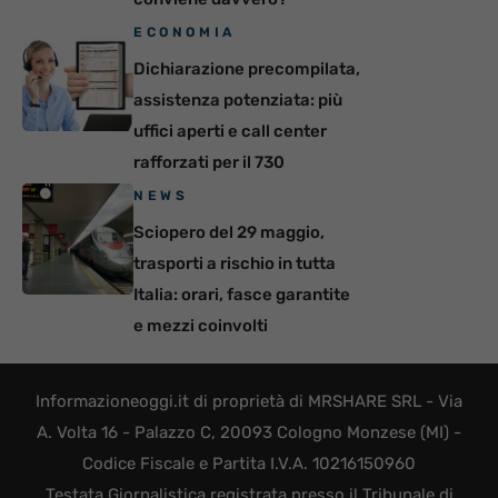
ECONOMIA
Dichiarazione precompilata,
assistenza potenziata: più
uffici aperti e call center
rafforzati per il 730
NEWS
Sciopero del 29 maggio,
trasporti a rischio in tutta
Italia: orari, fasce garantite
e mezzi coinvolti
Informazioneoggi.it di proprietà di MRSHARE SRL - Via
A. Volta 16 - Palazzo C, 20093 Cologno Monzese (MI) -
Codice Fiscale e Partita I.V.A. 10216150960
Testata Giornalistica registrata presso il Tribunale di