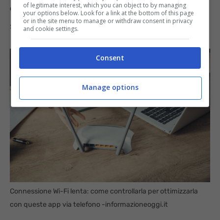
of legitimate interest, which you can object to by managing
e del segnale Wi-F
i si può fare con l’app open
your options below. Look for a link at the bottom of this page
or in the site menu to manage or withdraw consent in privacy
source
Wi-Fi Analyzer.
and cookie settings.
Consent
Manage options
Connessione Wi-Fi lenta: come controllarla per ottimizzarla
con queste app via telefono -informazioneoggi.it