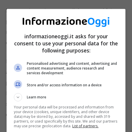
Imparando poche e semplici mosse vi è la
possibilità di usare l’elettrodomestico nella
maniera più adeguata ed ottenere un risultato
informazioneoggi.it asks for your
ottimale relativo agli alimenti.
consent to use your personal data for the
following purposes:
Per tale motivazione è necessario conoscere
Personalised advertising and content, advertising and
content measurement, audience research and
alcuni errori che si commettono di sovente
services development
proprio durante l’uso del forno a microonde.
Store and/or access information on a device
Inoltre, conoscendo queste semplici regole vi
Learn more
sarà la possibilità godere di tutti i vantaggi del
Your personal data will be processed and information from
your device (cookies, unique identifiers, and other device
dispositivo in questione.
data) may be stored by, accessed by and shared with 319
partners, or used specifically by this site. We and our partners
may use precise geolocation data.
List of partners.