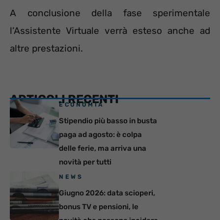
A conclusione della fase sperimentale
l’Assistente Virtuale verrà esteso anche ad
altre prestazioni.
ARTICOLI RECENTI
ECONOMIA
Stipendio più basso in busta
paga ad agosto: è colpa
delle ferie, ma arriva una
novità per tutti
NEWS
Giugno 2026: data scioperi,
bonus TV e pensioni, le