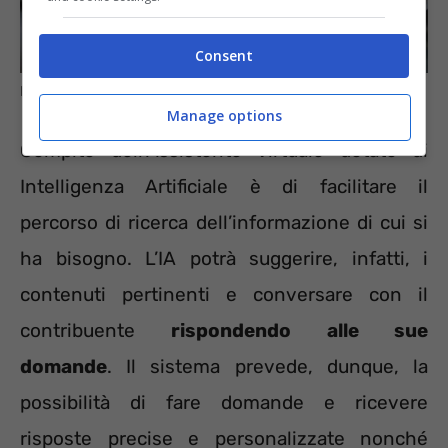
Consent
Il nuovo servizio INPS nei dettagli – Informazioneoggi.it
Manage options
Compito dell’Assistente Virtuale dotato di
Intelligenza Artificiale è di facilitare il
percorso di ricerca dell’informazione di cui si
ha bisogno. L’IA potrà suggerire, infatti, i
contenuti pertinenti e conversare con il
contribuente
rispondendo alle sue
domande
. Il sistema prevede, dunque, la
possibilità di fare domande e ricevere
risposte precise e personalizzate nonché