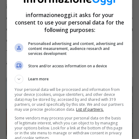
informazioni e tanti servizi a disposizione dei
informazioneoggi.it asks for your
cittadini. L’intento è presentare un sito
consent to use your personal data for the
completo che possa risolvere ogni problema
following purposes:
dell’utente ma proprio questa vastità di
Personalised advertising and content, advertising and
content measurement, audience research and
funzioni potrebbe mettere in crisi chi vi
services development
accede.
Store and/or access information on a device
Learn more
Your personal data will be processed and information from
your device (cookies, unique identifiers, and other device
data) may be stored by, accessed by and shared with 319
partners, or used specifically by this site. We and our partners
may use precise geolocation data.
List of partners.
Some vendors may process your personal data on the basis
of legitimate interest, which you can object to by managing
your options below. Look for a link at the bottom of this page
or in the site menu to manage or withdraw consent in privacy
and cookie settings.