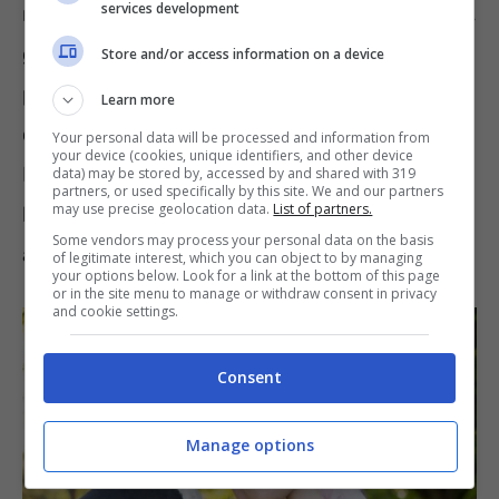
services development
ricercatori giapponesi dell’Università di Osaka,
guidato dal dottor Yoji Yamkazi, sono tante le
Store and/or access information on a device
persone che considerano il proprio
cane
Learn more
come un membro aggiuntivo della famiglia.
Your personal data will be processed and information from
your device (cookies, unique identifiers, and other device
Per questo motivo consentono di farsi
data) may be stored by, accessed by and shared with 319
partners, or used specifically by this site. We and our partners
may use precise geolocation data.
List of partners.
leccare sulla bocca o sul viso. Un gesto di
Some vendors may process your personal data on the basis
affetto che può avere effetti indesiderati.
of legitimate interest, which you can object to by managing
your options below. Look for a link at the bottom of this page
or in the site menu to manage or withdraw consent in privacy
and cookie settings.
Consent
Manage options