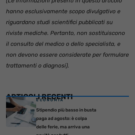
(Le informazioni presenti in questo articolo
hanno esclusivamente scopo divulgativo e
riguardano studi scientifici pubblicati su
riviste mediche. Pertanto, non sostituiscono
il consulto del medico o dello specialista, e
non devono essere considerate per formulare
trattamenti o diagnosi).
ARTICOLI RECENTI
ECONOMIA
Stipendio più basso in busta
paga ad agosto: è colpa
delle ferie, ma arriva una