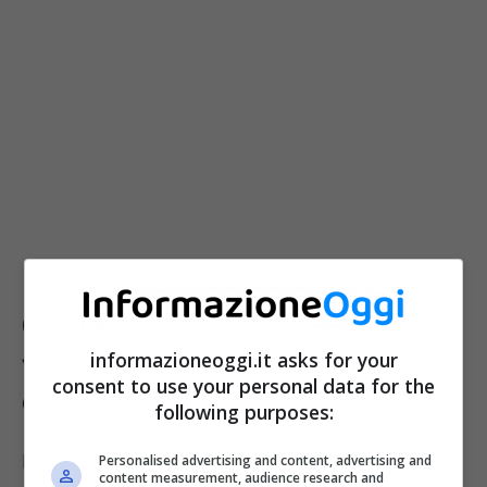
Cani, attenti a dare baci in bocca al
informazioneoggi.it asks for your
vostro amico a quattro zampe: tutto
consent to use your personal data for the
quello che c’è da sapere
following purposes:
In base ad uno studio svolto da un gruppo di
Personalised advertising and content, advertising and
content measurement, audience research and