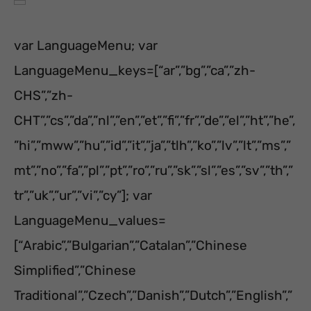
var LanguageMenu; var
LanguageMenu_keys=[“ar”,”bg”,”ca”,”zh-
CHS”,”zh-
CHT”,”cs”,”da”,”nl”,”en”,”et”,”fi”,”fr”,”de”,”el”,”ht”,”he”,
”hi”,”mww”,”hu”,”id”,”it”,”ja”,”tlh”,”ko”,”lv”,”lt”,”ms”,”
mt”,”no”,”fa”,”pl”,”pt”,”ro”,”ru”,”sk”,”sl”,”es”,”sv”,”th”,”
tr”,”uk”,”ur”,”vi”,”cy”]; var
LanguageMenu_values=
[“Arabic”,”Bulgarian”,”Catalan”,”Chinese
Simplified”,”Chinese
Traditional”,”Czech”,”Danish”,”Dutch”,”English”,”