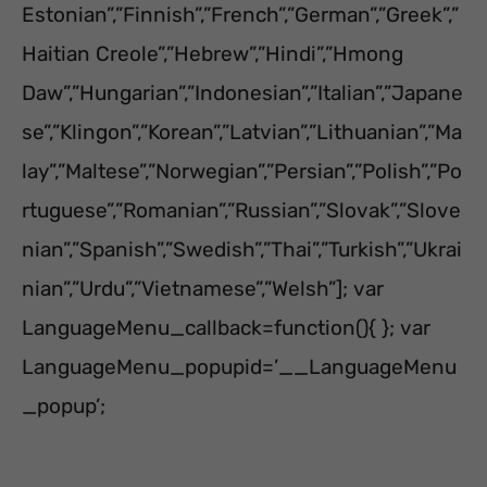
Estonian”,”Finnish”,”French”,”German”,”Greek”,”
Haitian Creole”,”Hebrew”,”Hindi”,”Hmong
Daw”,”Hungarian”,”Indonesian”,”Italian”,”Japane
se”,”Klingon”,”Korean”,”Latvian”,”Lithuanian”,”Ma
lay”,”Maltese”,”Norwegian”,”Persian”,”Polish”,”Po
rtuguese”,”Romanian”,”Russian”,”Slovak”,”Slove
nian”,”Spanish”,”Swedish”,”Thai”,”Turkish”,”Ukrai
nian”,”Urdu”,”Vietnamese”,”Welsh”]; var
LanguageMenu_callback=function(){ }; var
LanguageMenu_popupid=’__LanguageMenu
_popup’;