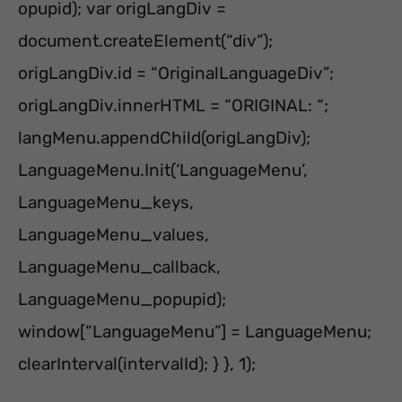
opupid); var origLangDiv =
document.createElement(“div”);
origLangDiv.id = “OriginalLanguageDiv”;
origLangDiv.innerHTML = “
ORIGINAL:
“;
langMenu.appendChild(origLangDiv);
LanguageMenu.Init(‘LanguageMenu’,
LanguageMenu_keys,
LanguageMenu_values,
LanguageMenu_callback,
LanguageMenu_popupid);
window[“LanguageMenu”] = LanguageMenu;
clearInterval(intervalId); } }, 1);