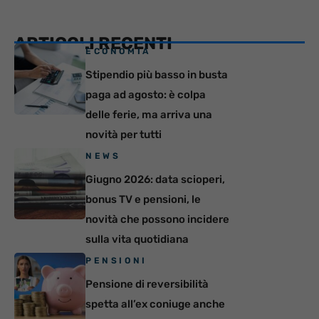
ARTICOLI RECENTI
ECONOMIA
Stipendio più basso in busta
paga ad agosto: è colpa
delle ferie, ma arriva una
novità per tutti
NEWS
Giugno 2026: data scioperi,
bonus TV e pensioni, le
novità che possono incidere
sulla vita quotidiana
PENSIONI
Pensione di reversibilità
spetta all’ex coniuge anche