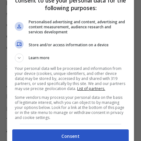
consent to use your personal data for the
persone che non dimenticano niente
. Non
following purposes:
gli basta una sfuriata per cancellare tutto ciò
Personalised advertising and content, advertising and
che hanno subito, ma
coglieranno qualsiasi
content measurement, audience research and
services development
occasione per sottolinearlo a chi si è
Store and/or access information on a device
comportato male
.
Learn more
Scorpione
Your personal data will be processed and information from
your device (cookies, unique identifiers, and other device
data) may be stored by, accessed by and shared with 319
partners, or used specifically by this site. We and our partners
A chiudere la lista tra i segni più rancorosi c’è
may use precise geolocation data.
List of partners.
lo
Scorpione
, anche lui molto sensibile. Le
Some vendors may process your personal data on the basis
of legitimate interest, which you can object to by managing
persone che appartengono a questo segno
your options below. Look for a link at the bottom of this page
or in the site menu to manage or withdraw consent in privacy
and cookie settings.
tendono ad essere
diffidenti verso gli altri e
anche insicure
. Prima di aprirsi a qualcuno e
Consent